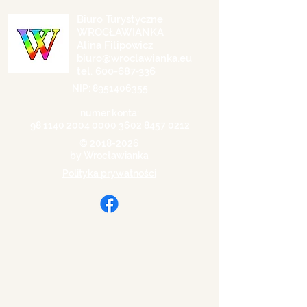
Biuro Turystyczne
WROCŁAWIANKA
Alina Filipowicz
biuro@wroclawianka.eu
tel.
600-687-336
NIP:
8951406355
numer konta:
98 1140 2004 0000
3602 8457 0212
©
2018-2026
by Wrocławianka
Polityka prywatności