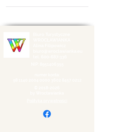
Biuro Turystyczne
WROCŁAWIANKA
Alina Filipowicz
biuro@wroclawianka.eu
tel.
600-687-336
NIP:
8951406355
numer konta:
98 1140 2004 0000
3602 8457 0212
©
2018-2026
by Wrocławianka
Polityka prywatności