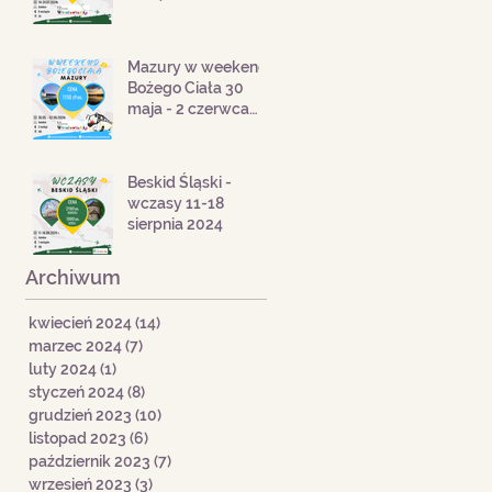
Mazury w weekend
Bożego Ciała 30
maja - 2 czerwca
2024
Beskid Śląski -
wczasy 11-18
sierpnia 2024
Archiwum
kwiecień 2024
(14)
14 postów
marzec 2024
(7)
7 postów
luty 2024
(1)
1 post
styczeń 2024
(8)
8 postów
grudzień 2023
(10)
10 postów
listopad 2023
(6)
6 postów
październik 2023
(7)
7 postów
wrzesień 2023
(3)
3 posty