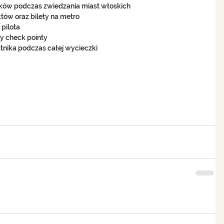
ów podczas zwiedzania miast włoskich  
ów oraz bilety na metro  
ilota  
y check pointy  
nika podczas całej wycieczki 