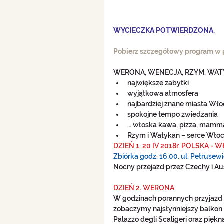
WYCIECZKA POTWIERDZONA.
Pobierz szczegółowy program w 
WERONA, WENECJA, RZYM, WATY
największe zabytki  
wyjątkowa atmosfera  
najbardziej znane miasta Włoc
spokojne tempo zwiedzania  
… włoska kawa, pizza, mamma,
Rzym i Watykan – serce Włoc
DZIEŃ 1. 20 IV 2018r. POLSKA - 
Zbiórka godz. 16:00. ul. Petrusew
Nocny przejazd przez Czechy i Au
DZIEŃ 2. WERONA 
W godzinach porannych przyjazd d
zobaczymy najsłynniejszy balkon 
Palazzo degli Scaligeri oraz piękn