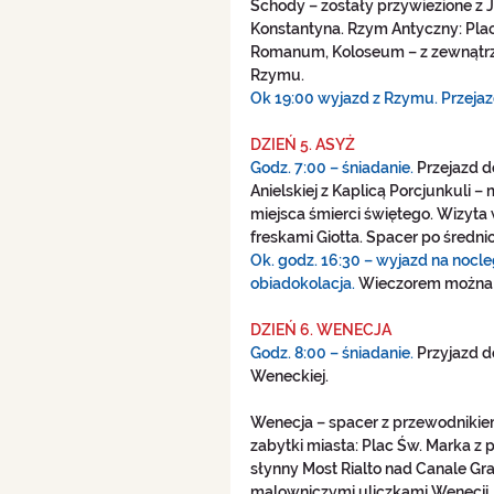
Schody – zostały przywiezione z 
Konstantyna. Rzym Antyczny: Plac
Romanum, Koloseum – z zewnątrz
Rzymu.
Ok 19:00 wyjazd z Rzymu. Przejazd
DZIEŃ 5. ASYŻ
Godz. 7:00 – śniadanie.
 Przejazd d
Anielskiej z Kaplicą Porcjunkuli 
miejsca śmierci świętego. Wizyta 
freskami Giotta. Spacer po średni
Ok. godz. 16:30 – wyjazd na nocle
obiadokolacja. 
Wieczorem można p
DZIEŃ 6. WENECJA 
Godz. 8:00 – śniadanie.
 Przyjazd d
Weneckiej. 
Wenecja – spacer z przewodnikiem
zabytki miasta: Plac Św. Marka z
słynny Most Rialto nad Canale Gr
malowniczymi uliczkami Wenecji.