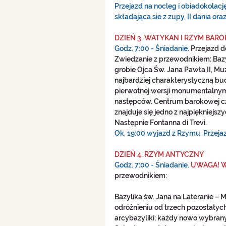
Przejazd na nocleg i obiadokolac
składająca sie z zupy, II dania o
DZIEŃ 3. WATYKAN I RZYM BAR
Godz. 7:00 - Śniadanie.
 Przejazd 
Zwiedzanie z przewodnikiem: Bazy
grobie Ojca Św. Jana Pawła II, Mu
najbardziej charakterystyczną bu
pierwotnej wersji monumentalny
następców. Centrum barokowej cz
znajduje się jedno z najpiękniejs
Następnie Fontanna di Trevi. 
Ok. 19:00 wyjazd z Rzymu. Przejaz
DZIEŃ 4. RZYM ANTYCZNY
Godz. 7:00 - Śniadanie. 
UWAGA! W 
przewodnikiem: 
Bazylika św. Jana na Lateranie – 
odróżnieniu od trzech pozostałych
arcybazyliki; każdy nowo wybrany 