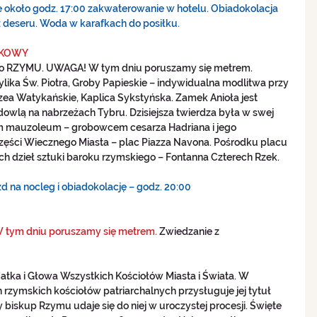
ję około godz. 17:00 zakwaterowanie w hotelu. Obiadokolacja 
raz deseru. Woda w karafkach do posiłku.
OKOWY 
do RZYMU. UWAGA! W tym dniu poruszamy się metrem. 
lika Św. Piotra, Groby Papieskie – indywidualna modlitwa przy 
zea Watykańskie, Kaplica Sykstyńska. Zamek Anioła jest 
dowlą na nabrzeżach Tybru. Dzisiejsza twierdza była w swej 
m mauzoleum – grobowcem cesarza Hadriana i jego 
ęści Wiecznego Miasta – plac Piazza Navona. Pośrodku placu 
zych dzieł sztuki baroku rzymskiego – Fontanna Czterech Rzek. 
d na nocleg i obiadokolację – godz. 20:00 
tym dniu poruszamy się metrem. 
Zwiedzanie z 
Matka i Głowa Wszystkich Kościołów Miasta i Świata. W 
 rzymskich kościołów patriarchalnych przysługuje jej tytuł 
biskup Rzymu udaje się do niej w uroczystej procesji. Święte 