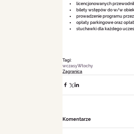
licencjonowanych przewodnik
bilety wstępów do w/w obiekt
prowadzenie programu przez p
opłaty parkingowe oraz opłat
słuchawki dla każdego uczest
Tagi:
wczasy
Włochy
Zagranica
Komentarze