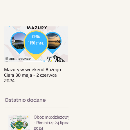
Mazury w weekend Bożego
Beskid Śląski - wczasy 11-18
Ciała 30 maja - 2 czerwca
sierpnia 2024
2024
Ostatnio dodane
Obóz młodzieżowy
- Rimini 14-24 lipca
2024