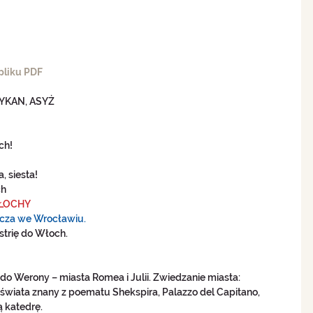
pliku PDF
KAN, ASYŻ 
h!  
 siesta!  
h 
WŁOCHY 
icza we Wrocławiu. 
strię do Włoch.
o Werony – miasta Romea i Julii. Zwiedzanie miasta: 
świata znany z poematu Shekspira, Palazzo del Capitano, 
ą katedrę. 