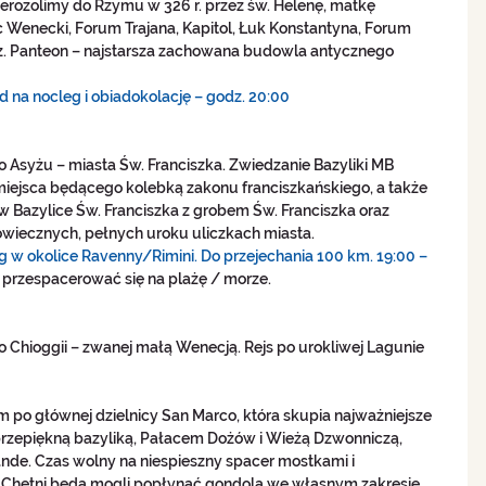
Jerozolimy do Rzymu w 326 r. przez św. Helenę, matkę 
 Wenecki, Forum Trajana, Kapitol, Łuk Konstantyna, Forum 
. Panteon – najstarsza zachowana budowla antycznego 
 na nocleg i obiadokolację – godz. 20:00
o Asyżu – miasta Św. Franciszka. Zwiedzanie Bazyliki MB 
– miejsca będącego kolebką zakonu franciszkańskiego, a także 
w Bazylice Św. Franciszka z grobem Św. Franciszka oraz 
owiecznych, pełnych uroku uliczkach miasta. 
g w okolice Ravenny/Rimini. Do przejechania 100 km. 19:00 – 
rzespacerować się na plażę / morze.
o Chioggii – zwanej małą Wenecją. Rejs po urokliwej Lagunie 
 po głównej dzielnicy San Marco, która skupia najważniejsze 
 przepiękną bazyliką, Pałacem Dożów i Wieżą Dzwonniczą, 
ande. Czas wolny na niespieszny spacer mostkami i 
 Chętni będą mogli popłynąć gondolą we własnym zakresie.