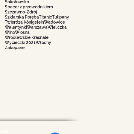
Sokołowsko
Spacer z przewodnikiem
Szczawno-Zdrój
Szklarska Poręba
Titanic
Tulipany
Twierdza Königstein
Wadowice
Walentynki
Warszawa
Wieliczka
Wino
Wiosna
Wrocławskie Krasnale
Wycieczki 2021
Włochy
Zakopane
2026