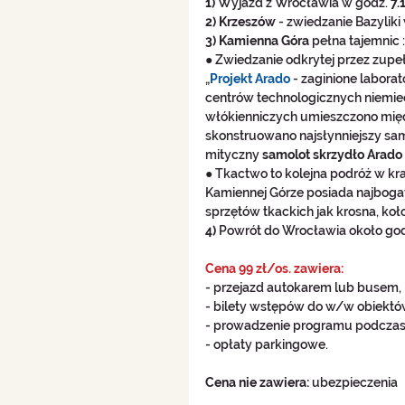
1) 
Wyjazd z Wrocławia w godz. 
7.1
2) Krzeszów
 - zwiedzanie Bazylik
3) Kamienna Góra
 pełna tajemnic :)
● Zwiedzanie odkrytej przez zupe
„
Projekt Arado 
- zaginione laborat
centrów technologicznych niemie
włókienniczych umieszczono międ
skonstruowano najsłynniejszy sam
mityczny 
samolot skrzydło Arado
● Tkactwo to kolejna podróż w k
Kamiennej Górze posiada najbogat
sprzętów tkackich jak krosna, koło
4)
 Powrót do Wrocławia około god
Cena 99 zł/os. zawiera: 
- przejazd autokarem lub busem, 
- bilety wstępów do w/w obiektów
- prowadzenie programu podczas 
- opłaty parkingowe. 
Cena nie zawiera: 
ubezpieczenia