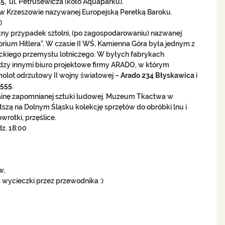
5, 
 ul. Petrusewicza (koło Aquaparku).
i w Krzeszowie nazywanej Europejską Perełką Baroku. 
  
łny przypadek sztolni, (po zagospodarowaniu) nazwanej 
orium Hitlera”. W czasie II WŚ, Kamienna Góra była jednym z 
ckiego przemysłu lotniczego. W byłych fabrykach 
zy innymi biuro projektowe firmy ARADO, w którym 
olot odrzutowy II wojny światowej – 
Arado 234 Błyskawica
 i 
 555
. 
rainę zapomnianej sztuki ludowej. Muzeum Tkactwa w 
szą na Dolnym Śląsku kolekcję sprzętów do obróbki lnu i 
wrotki, przęślice. 
z. 18:00 
, 
wycieczki przez przewodnika :) 