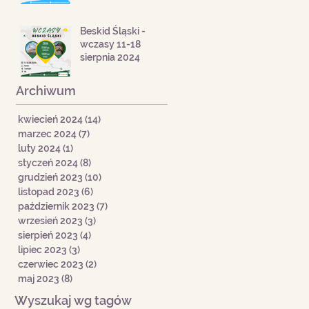
Beskid Śląski -
wczasy 11-18
sierpnia 2024
Archiwum
kwiecień 2024
(14)
14 postów
marzec 2024
(7)
7 postów
luty 2024
(1)
1 post
styczeń 2024
(8)
8 postów
grudzień 2023
(10)
10 postów
listopad 2023
(6)
6 postów
październik 2023
(7)
7 postów
wrzesień 2023
(3)
3 posty
sierpień 2023
(4)
4 posty
lipiec 2023
(3)
3 posty
czerwiec 2023
(2)
2 posty
maj 2023
(8)
8 postów
Wyszukaj wg tagów