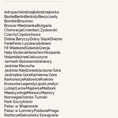
Adrspach
Andrzejki
Andrzejówka
Bastei
Berlin
Beskidy
Bieszczady
Bombki
Broumov
Browar Miedzianka
Bułgaria
Chorwacja
Cmentarz Żydowski
Czechy
Częstochowa
Dolina Baryczy
Dolny Śląsk
Drezno
Ferie
Ferie z przewodnikiem
Fit Weekend
Gdańsk
Grecja
Hala Stulecia
Harachov
Hiszpania
Holandia
Izrael
Jakuszyce
Jarmark Bożonarodzeniowy
Jaskinia Macocha
Jaskinia Niedźwiedzia
Jasna Góra
Jastrzębia Góra
Kamienna Góra
Karkonosze
Katowice
Kraków
Krzeszów
Legendy
Lipsk
Londyn
Lubiąż
Lwów
Majówka
Malbork
Międzyzdroje
Morawy
Niemcy
Norwegia
Ostrów Tumski
Park Szczytnicki
Pałac w Wojanowie
Pałac w Łomnicy
Podlasie
Praga
Roztocze
Saksońska Szwajcaria