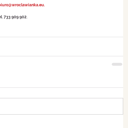
: biuro@wroclawianka.eu.
l. 733 909 902.