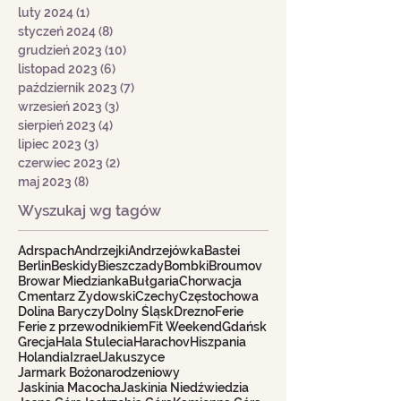
luty 2024
(1)
1 post
styczeń 2024
(8)
8 postów
grudzień 2023
(10)
10 postów
listopad 2023
(6)
6 postów
październik 2023
(7)
7 postów
wrzesień 2023
(3)
3 posty
sierpień 2023
(4)
4 posty
lipiec 2023
(3)
3 posty
czerwiec 2023
(2)
2 posty
maj 2023
(8)
8 postów
Wyszukaj wg tagów
Adrspach
Andrzejki
Andrzejówka
Bastei
Berlin
Beskidy
Bieszczady
Bombki
Broumov
Browar Miedzianka
Bułgaria
Chorwacja
Cmentarz Żydowski
Czechy
Częstochowa
Dolina Baryczy
Dolny Śląsk
Drezno
Ferie
Ferie z przewodnikiem
Fit Weekend
Gdańsk
Grecja
Hala Stulecia
Harachov
Hiszpania
Holandia
Izrael
Jakuszyce
Jarmark Bożonarodzeniowy
Jaskinia Macocha
Jaskinia Niedźwiedzia