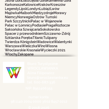
Jasna Góra
Jastrzębia Góra
Kamienna Góra
Karkonosze
Katowice
Kraków
Krzeszów
Legendy
Lipsk
Londyn
Lubiąż
Lwów
Majówka
Malbork
Międzyzdroje
Morawy
Niemcy
Norwegia
Ostrów Tumski
Park Szczytnicki
Pałac w Wojanowie
Pałac w Łomnicy
Podlasie
Praga
Roztocze
Saksońska Szwajcaria
Sokołowsko
Spacer z przewodnikiem
Szczawno-Zdrój
Szklarska Poręba
Titanic
Tulipany
Twierdza Königstein
Wadowice
Walentynki
Warszawa
Wieliczka
Wino
Wiosna
Wrocławskie Krasnale
Wycieczki 2021
Włochy
Zakopane
Biuro Turystyczne
WROCŁAWIANKA
Alina Filipowicz
biuro@wroclawianka.eu
tel.
600-687-336
NIP:
8951406355
numer konta:
98 1140 2004 0000
3602 8457 0212
©
2018-2026