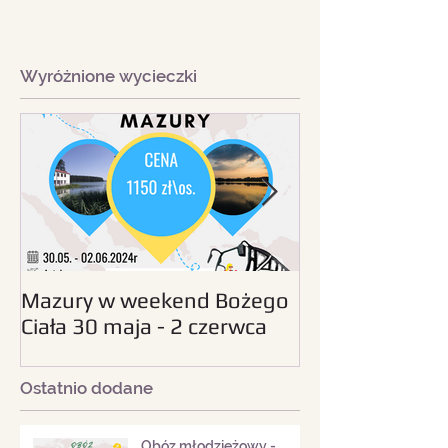
Wyróżnione wycieczki
Mazury w weekend Bożego
Beskid Śląski - wc
Ciała 30 maja - 2 czerwca
sierpnia 2024
2024
Ostatnio dodane
Obóz młodzieżowy -