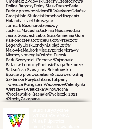
Cmentarz Żydowski
Czechy
Częstochowa
Dolina Baryczy
Dolny Śląsk
Drezno
Ferie
Ferie z przewodnikiem
Fit Weekend
Gdańsk
Grecja
Hala Stulecia
Harachov
Hiszpania
Holandia
Izrael
Jakuszyce
Jarmark Bożonarodzeniowy
Jaskinia Macocha
Jaskinia Niedźwiedzia
Jasna Góra
Jastrzębia Góra
Kamienna Góra
Karkonosze
Katowice
Kraków
Krzeszów
Legendy
Lipsk
Londyn
Lubiąż
Lwów
Majówka
Malbork
Międzyzdroje
Morawy
Niemcy
Norwegia
Ostrów Tumski
Park Szczytnicki
Pałac w Wojanowie
Pałac w Łomnicy
Podlasie
Praga
Roztocze
Saksońska Szwajcaria
Sokołowsko
Spacer z przewodnikiem
Szczawno-Zdrój
Szklarska Poręba
Titanic
Tulipany
Twierdza Königstein
Wadowice
Walentynki
Warszawa
Wieliczka
Wino
Wiosna
Wrocławskie Krasnale
Wycieczki 2021
Włochy
Zakopane
Biuro Turystyczne
WROCŁAWIANKA
Alina Filipowicz
biuro@wroclawianka.eu