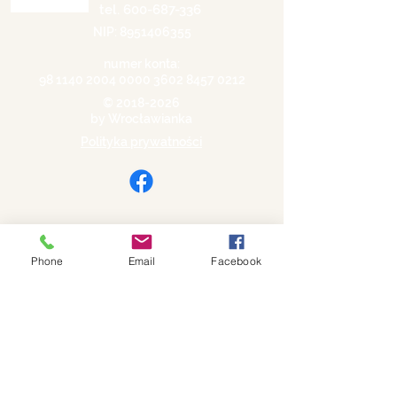
tel.
600-687-336
NIP:
8951406355
numer konta:
98 1140 2004 0000
3602 8457 0212
©
2018-2026
by Wrocławianka
Polityka prywatności
Phone
Email
Facebook