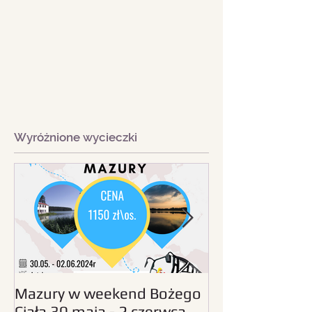
Wyróżnione wycieczki
Mazury w weekend Bożego
Beskid Śląski - wc
Ciała 30 maja - 2 czerwca
sierpnia 2024