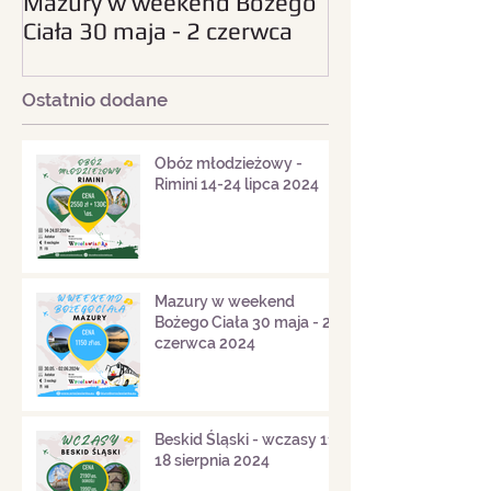
Mazury w weekend Bożego
Beskid Śląski - wc
Ciała 30 maja - 2 czerwca
sierpnia 2024
2024
Ostatnio dodane
Obóz młodzieżowy -
Rimini 14-24 lipca 2024
Mazury w weekend
Bożego Ciała 30 maja - 2
czerwca 2024
Beskid Śląski - wczasy 11-
18 sierpnia 2024