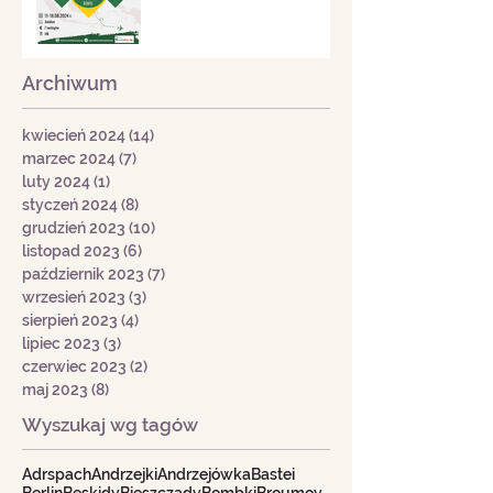
Archiwum
kwiecień 2024
(14)
14 postów
marzec 2024
(7)
7 postów
luty 2024
(1)
1 post
styczeń 2024
(8)
8 postów
grudzień 2023
(10)
10 postów
listopad 2023
(6)
6 postów
październik 2023
(7)
7 postów
wrzesień 2023
(3)
3 posty
sierpień 2023
(4)
4 posty
lipiec 2023
(3)
3 posty
czerwiec 2023
(2)
2 posty
maj 2023
(8)
8 postów
Wyszukaj wg tagów
Adrspach
Andrzejki
Andrzejówka
Bastei
Berlin
Beskidy
Bieszczady
Bombki
Broumov