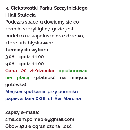
3. Ciekawostki Parku Szczytnickiego 
i Hali Stulecia
Podczas spaceru dowiemy się co 
zdobiło szczyt Iglicy, gdzie jest 
pudełko na kapelusze oraz drzewo, 
które lubi błyskawice.
Terminy do wyboru:
3.08 – godz. 11.00
9.08 – godz. 11.00
Cena: 20 zł/dziecko,
opiekunowie 
nie płacą 
(płatność na miejscu 
gotówką)
Miejsce spotkania:
przy pomniku 
papieża Jana XXIII, ul. Św. Marcina
Zapisy e-maila: 
smalcem.po.mapie@gmail.com. 
Obowiązuje ograniczona ilość 