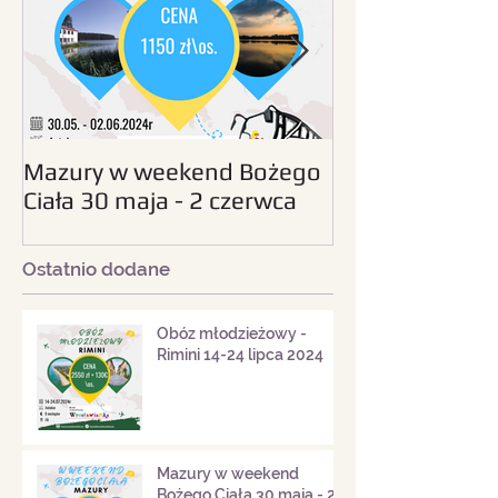
Mazury w weekend Bożego
Beskid Śląski - wc
Ciała 30 maja - 2 czerwca
sierpnia 2024
2024
Ostatnio dodane
Obóz młodzieżowy -
Rimini 14-24 lipca 2024
Mazury w weekend
Bożego Ciała 30 maja - 2