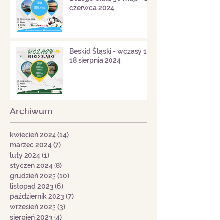
czerwca 2024
Beskid Śląski - wczasy 11-
18 sierpnia 2024
Archiwum
kwiecień 2024
(14)
14 postów
marzec 2024
(7)
7 postów
luty 2024
(1)
1 post
styczeń 2024
(8)
8 postów
grudzień 2023
(10)
10 postów
listopad 2023
(6)
6 postów
październik 2023
(7)
7 postów
wrzesień 2023
(3)
3 posty
sierpień 2023
(4)
4 posty