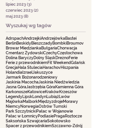
lipiec 2023
(3)
3 posty
czerwiec 2023
(2)
2 posty
maj 2023
(8)
8 postów
Wyszukaj wg tagów
Adrspach
Andrzejki
Andrzejówka
Bastei
Berlin
Beskidy
Bieszczady
Bombki
Broumov
Browar Miedzianka
Bułgaria
Chorwacja
Cmentarz Żydowski
Czechy
Częstochowa
Dolina Baryczy
Dolny Śląsk
Drezno
Ferie
Ferie z przewodnikiem
Fit Weekend
Gdańsk
Grecja
Hala Stulecia
Harachov
Hiszpania
Holandia
Izrael
Jakuszyce
Jarmark Bożonarodzeniowy
Jaskinia Macocha
Jaskinia Niedźwiedzia
Jasna Góra
Jastrzębia Góra
Kamienna Góra
Karkonosze
Katowice
Kraków
Krzeszów
Legendy
Lipsk
Londyn
Lubiąż
Lwów
Majówka
Malbork
Międzyzdroje
Morawy
Niemcy
Norwegia
Ostrów Tumski
Park Szczytnicki
Pałac w Wojanowie
Pałac w Łomnicy
Podlasie
Praga
Roztocze
Saksońska Szwajcaria
Sokołowsko
Spacer z przewodnikiem
Szczawno-Zdrój