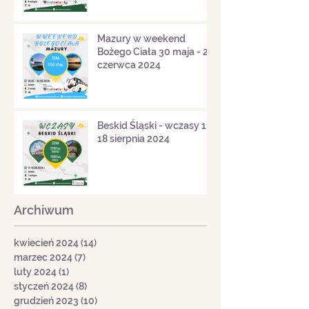
Mazury w weekend
Bożego Ciała 30 maja - 2
czerwca 2024
Beskid Śląski - wczasy 11-
18 sierpnia 2024
Archiwum
kwiecień 2024
(14)
14 postów
marzec 2024
(7)
7 postów
luty 2024
(1)
1 post
styczeń 2024
(8)
8 postów
grudzień 2023
(10)
10 postów