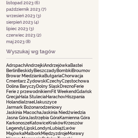
listopad 2023
(6)
6 postów
październik 2023
(7)
7 postów
wrzesień 2023
(3)
3 posty
sierpień 2023
(4)
4 posty
lipiec 2023
(3)
3 posty
czerwiec 2023
(2)
2 posty
maj 2023
(8)
8 postów
Wyszukaj wg tagów
Adrspach
Andrzejki
Andrzejówka
Bastei
Berlin
Beskidy
Bieszczady
Bombki
Broumov
Browar Miedzianka
Bułgaria
Chorwacja
Cmentarz Żydowski
Czechy
Częstochowa
Dolina Baryczy
Dolny Śląsk
Drezno
Ferie
Ferie z przewodnikiem
Fit Weekend
Gdańsk
Grecja
Hala Stulecia
Harachov
Hiszpania
Holandia
Izrael
Jakuszyce
Jarmark Bożonarodzeniowy
Jaskinia Macocha
Jaskinia Niedźwiedzia
Jasna Góra
Jastrzębia Góra
Kamienna Góra
Karkonosze
Katowice
Kraków
Krzeszów
Legendy
Lipsk
Londyn
Lubiąż
Lwów
Majówka
Malbork
Międzyzdroje
Morawy