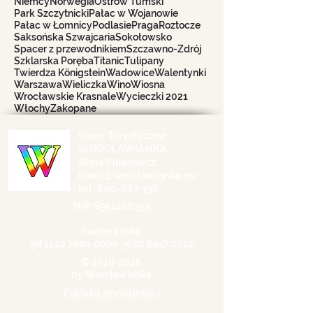
Niemcy
Norwegia
Ostrów Tumski
Park Szczytnicki
Pałac w Wojanowie
Pałac w Łomnicy
Podlasie
Praga
Roztocze
Saksońska Szwajcaria
Sokołowsko
Spacer z przewodnikiem
Szczawno-Zdrój
Szklarska Poręba
Titanic
Tulipany
Twierdza Königstein
Wadowice
Walentynki
Warszawa
Wieliczka
Wino
Wiosna
Wrocławskie Krasnale
Wycieczki 2021
Włochy
Zakopane
Biuro Turystyczne
WROCŁAWIANKA
Alina Filipowicz
biuro@wroclawianka.eu
tel.
600-687-336
NIP:
8951406355
numer konta:
98 1140 2004 0000
3602 8457 0212
©
2018-2026
by Wrocławianka
Polityka prywatności