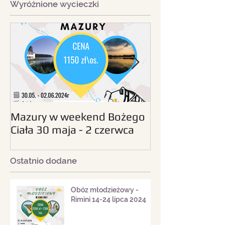
Wyróżnione wycieczki
Mazury w weekend Bożego
Beskid Śląski - wc
Ciała 30 maja - 2 czerwca
sierpnia 2024
2024
Ostatnio dodane
Obóz młodzieżowy -
Rimini 14-24 lipca 2024