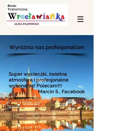
Wyróżnia nas profesjonalizm
Super wycieczki, świetna
atmosfera i profesjonalne
wykonanie! Polecam!!!
Marcin S., Facebook