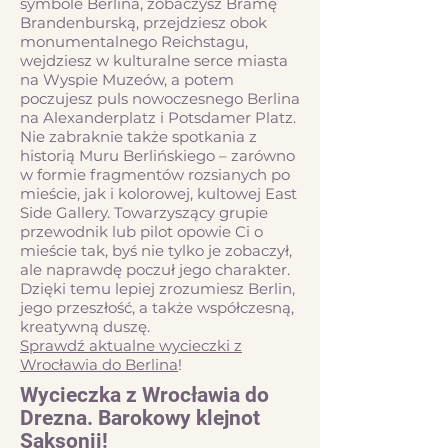
symbole Berlina, zobaczysz Bramę
Brandenburską, przejdziesz obok
monumentalnego Reichstagu,
wejdziesz w kulturalne serce miasta
na Wyspie Muzeów, a potem
poczujesz puls nowoczesnego Berlina
na Alexanderplatz i Potsdamer Platz.
Nie zabraknie także spotkania z
historią Muru Berlińskiego – zarówno
w formie fragmentów rozsianych po
mieście, jak i kolorowej, kultowej East
Side Gallery. Towarzyszący grupie
przewodnik lub pilot opowie Ci o
mieście tak, byś nie tylko je zobaczył,
ale naprawdę poczuł jego charakter.
Dzięki temu lepiej zrozumiesz Berlin,
jego przeszłość, a także współczesną,
kreatywną duszę.
Sprawdź aktualne wycieczki z
Wrocławia do Berlina
!
Wycieczka z Wrocławia do
Drezna. Barokowy klejnot
Saksonii!