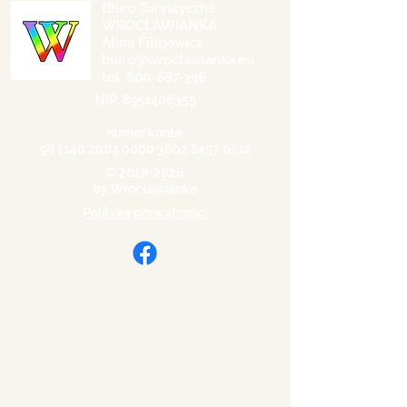
Biuro Turystyczne
WROCŁAWIANKA
Alina Filipowicz
biuro@wroclawianka.eu
tel.
600-687-336
NIP:
8951406355
numer konta:
98 1140 2004 0000
3602 8457 0212
©
2018-2026
by Wrocławianka
Polityka prywatności