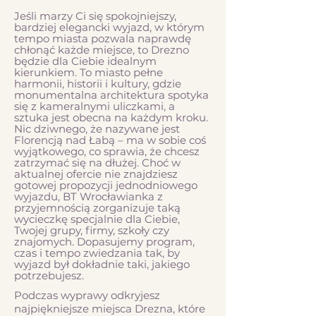
Jeśli marzy Ci się spokojniejszy,
bardziej elegancki wyjazd, w którym
tempo miasta pozwala naprawdę
chłonąć każde miejsce, to Drezno
będzie dla Ciebie idealnym
kierunkiem. To miasto pełne
harmonii, historii i kultury, gdzie
monumentalna architektura spotyka
się z kameralnymi uliczkami, a
sztuka jest obecna na każdym kroku.
Nic dziwnego, że nazywane jest
Florencją nad Łabą – ma w sobie coś
wyjątkowego, co sprawia, że chcesz
zatrzymać się na dłużej. Choć w
aktualnej ofercie nie znajdziesz
gotowej propozycji jednodniowego
wyjazdu, BT Wrocławianka z
przyjemnością zorganizuje taką
wycieczkę specjalnie dla Ciebie,
Twojej grupy, firmy, szkoły czy
znajomych. Dopasujemy program,
czas i tempo zwiedzania tak, by
wyjazd był dokładnie taki, jakiego
potrzebujesz.​
Podczas wyprawy odkryjesz
najpiękniejsze miejsca Drezna, które