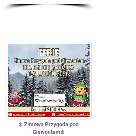
❄️ Zimowa Przygoda pod
Giewontem❄️