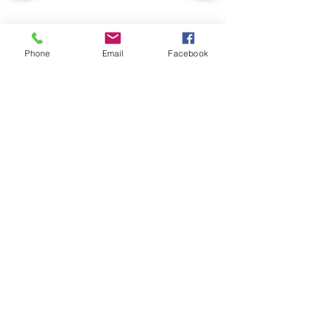
Phone
Email
Facebook
Wczasy - Beskid Śląski
11-18 sierpnia 2024
>>ZAPISY ZAKOŃCZONE<<