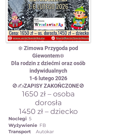
❄️ Zimowa Przygoda pod
Giewontem❄️
Dla rodzin z dziećmi oraz osób
indywidualnych
1-6 lutego 2026
🚫✍️ZAPISY ZAKOŃCZONE🚫
1650 zł – osoba
dorosła
1450 zł – dziecko
Noclegi
5
Wyżywienie
FB
Transport
Autokar