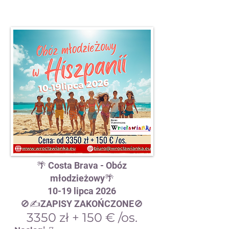
🌴 Costa Brava - Obóz
młodzieżowy🌴
10-19 lipca 2026
🚫✍️ZAPISY ZAKOŃCZONE🚫
3350 zł + 150 € /os.