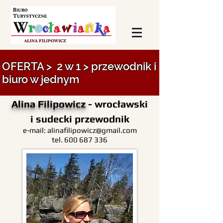
OFERTA > 2 w 1 > przewodnik i
biuro w jednym
Alina Filipowicz
- wrocławski
i sudecki przewodnik
e-mail:
alinafilipowicz@gmail.com
tel.
600 687 336