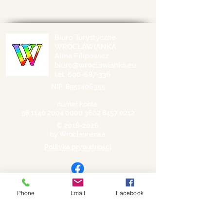
Biuro Turystyczne
WROCŁAWIANKA
Alina Filipowicz
biuro@wroclawianka.eu
tel.
600-687-336
NIP:
8951406355
numer konta:
98 1140 2004 0000
3602 8457 0212
©
2018-2026
by Wrocławianka
Polityka prywatności
Phone
Email
Facebook