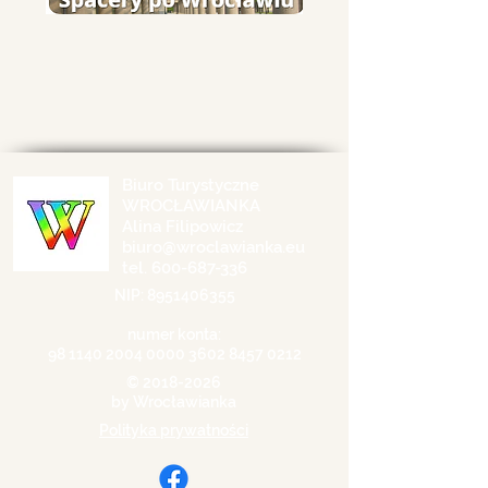
Biuro Turystyczne
WROCŁAWIANKA
Alina Filipowicz
biuro@wroclawianka.eu
tel.
600-687-336
NIP:
8951406355
numer konta:
98 1140 2004 0000
3602 8457 0212
©
2018-2026
by Wrocławianka
Polityka prywatności