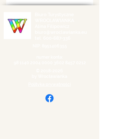
Biuro Turystyczne
WROCŁAWIANKA
Alina Filipowicz
biuro@wroclawianka.eu
tel.
600-687-336
NIP:
8951406355
numer konta:
98 1140 2004 0000
3602 8457 0212
©
2018-2026
by Wrocławianka
Polityka prywatności