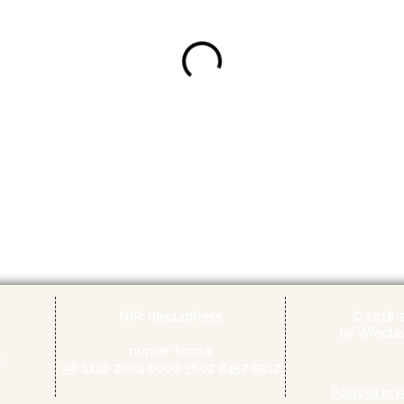
NIP: 8951406355
© 2018-
by Wrocła
numer konta:
u
98 1140 2004 0000 3602 8457 0212
Polityka pr