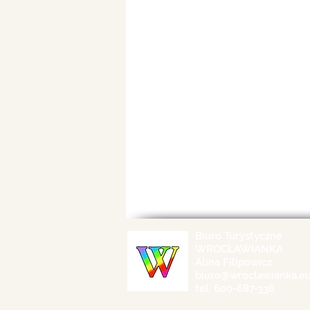
Biuro Turystyczne
WROCŁAWIANKA
Alina Filipowicz
biuro@wroclawianka.e
tel. 600-687-336