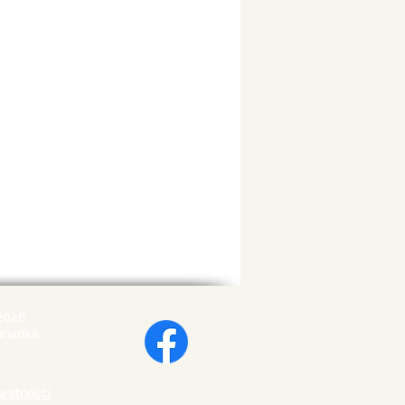
2026
wianka
ywatności