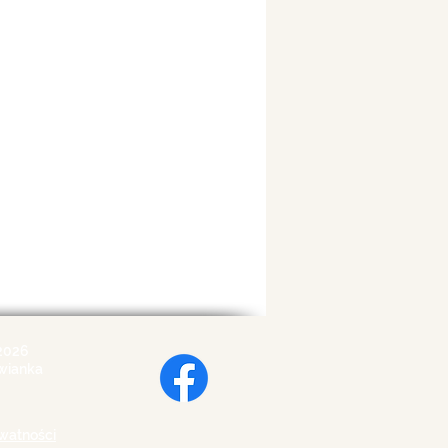
2026
wianka
ywatności