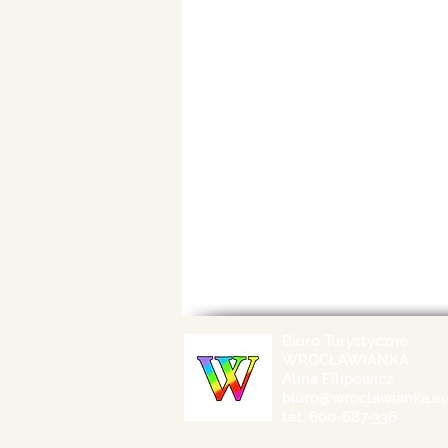
Biuro Turystyczne
WROCŁAWIANKA
Alina Filipowicz
biuro@wroclawianka.e
tel. 600-687-336