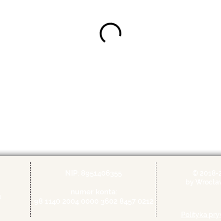
NIP: 8951406355
© 2018-
by Wrocła
numer konta:
u
98 1140 2004 0000 3602 8457 0212
Polityka pr