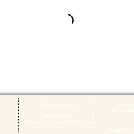
NIP: 8951406355
© 2018-
by Wrocła
numer konta:
u
98 1140 2004 0000 3602 8457 0212
Polityka pr