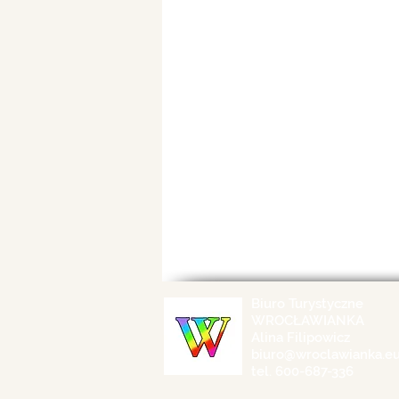
Biuro Turystyczne
WROCŁAWIANKA
Alina Filipowicz
biuro@wroclawianka.e
tel. 600-687-336