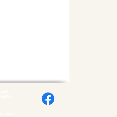
2026
wianka
ywatności