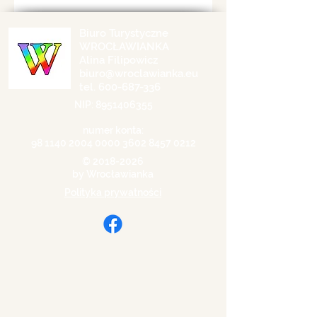
Biuro Turystyczne
WROCŁAWIANKA
Alina Filipowicz
biuro@wroclawianka.eu
tel.
600-687-336
NIP:
8951406355
numer konta:
98 1140 2004 0000
3602 8457 0212
©
2018-2026
by Wrocławianka
Polityka prywatności