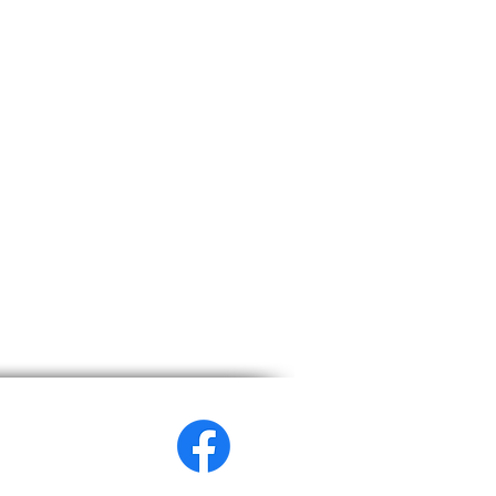
2026
wianka