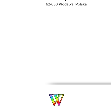
62-650 Kłodawa, Polska
Biuro Turystyczne
WROCŁAWIANKA
Alina Filipowicz
biuro@wroclawianka.e
tel. 600-687-336