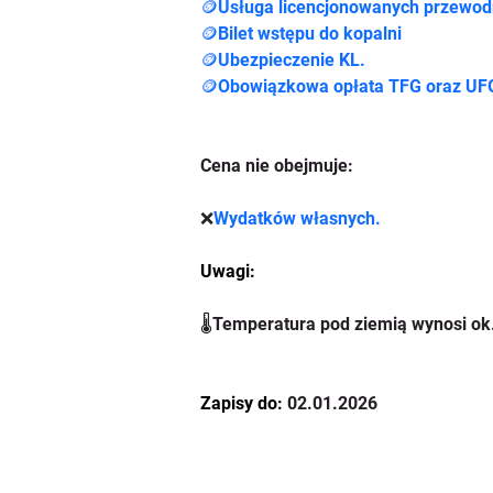
🪙Usługa 
licencjonowanych przewod
🪙B
ilet wstępu do kopalni
🪙Ubezpieczenie KL.
🪙Obowiązkowa opłata TFG oraz UF
Cena nie obejmuje:
❌
Wydatków własnych.
Uwagi:
🌡️Temperatura pod ziemią wynosi ok.
Zapisy do: 
02.01.2026