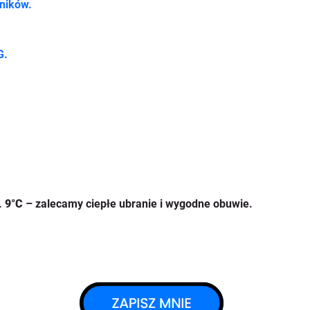
ników.
G.
 
9°C
 – zalecamy ciepłe ubranie i wygodne obuwie.