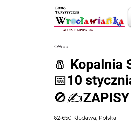
<Wróć
🧂 Kopalnia 
📅10 styczni
🚫✍️ZAPIS
62-650 Kłodawa, Polska