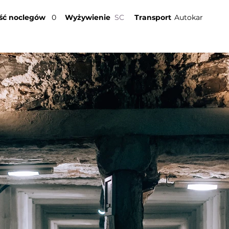
ość noclegów
0
Wyżywienie
SC
Transport
Autokar