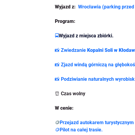
Wyjazd z: 
Wrocławia (parking prze
Program:
🚍
Wyjazd z miejsca zbiórki.
📸 Zwiedzanie 
Kopalni Soli w Kłodaw
📸 Zjazd windą górniczą na głęboko
📸 Podziwianie naturalnych wyrobisk 
⏰ Czas wolny
W cenie:
🪙
Przejazd autokarem turystycznym 
🪙Pilot na całej trasie.