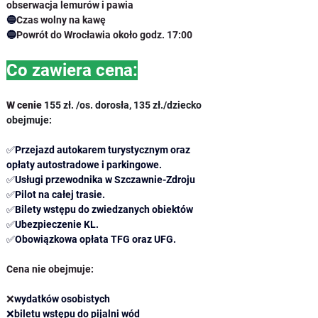
obserwacja lemurów i pawia
🔵
Czas wolny na kawę
🔵
Powrót do Wrocławia około godz. 17:00
Co zawiera cena:
W cenie 
155 zł. /os. dorosła, 135 zł./dziecko 
obejmuje:
✅
Przejazd autokarem turystycznym oraz 
opłaty autostradowe i parkingowe.
✅
Usługi przewodnika w Szczawnie-Zdroju
✅
Pilot na całej trasie.
✅
B
ilety wstępu do zwiedzanych obiektów
✅
Ubezpieczenie KL.
✅
Obowiązkowa opłata TFG oraz UFG.
Cena nie obejmuje:
❌
wydatków osobistych
❌biletu wstępu do pijalni wód