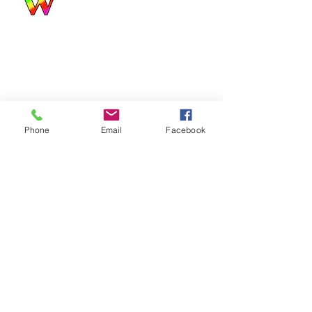
Alina Filipowicz
biuro@wroclawianka.eu
tel.
600-687-336
NIP:
8951406355
numer konta:
98 1140 2004 0000
3602 8457 0212
©
2018-2026
by Wrocławianka
Phone
Email
Facebook
Polityka prywatności