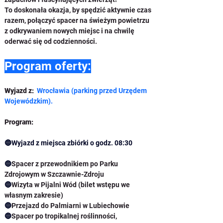
To doskonała okazja, by spędzić aktywnie czas 
razem, połączyć spacer na świeżym powietrzu 
z odkrywaniem nowych miejsc i na chwilę 
oderwać się od codzienności.
Program oferty:
Wyjazd z: 
Wrocławia (parking przed Urzędem 
Wojewódzkim).
Program:
🔵
Wyjazd z miejsca zbiórki o godz. 08
:30
🔵
Spacer z przewodnikiem po Parku 
Zdrojowym w Szczawnie-Zdroju
🔵
Wizyta w Pijalni Wód (bilet wstępu we 
własnym zakresie)
🔵
Przejazd do Palmiarni w Lubiechowie
🔵
Spacer po tropikalnej roślinności, 