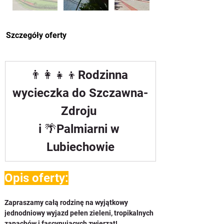
Szczegóły oferty
👨‍👩‍👧‍👦Rodzinna 
wycieczka do Szczawna-
Zdroju 
i 🌴Palmiarni w 
Lubiechowie
Opis oferty:
Zapraszamy całą rodzinę na wyjątkowy 
jednodniowy wyjazd pełen zieleni, tropikalnych 
zapachów i fascynujących zwierząt! 