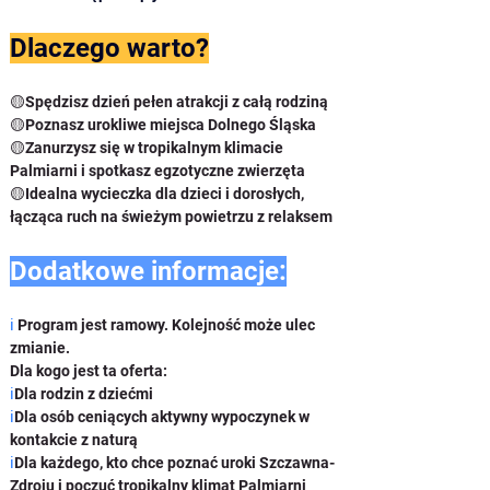
Dlaczego warto?
🟡
Spędzisz dzień pełen atrakcji z całą rodziną
🟡
Poznasz urokliwe miejsca Dolnego Śląska
🟡
Zanurzysz się w tropikalnym klimacie 
Palmiarni i spotkasz egzotyczne zwierzęta
🟡
Idealna wycieczka dla dzieci i dorosłych, 
łącząca ruch na świeżym powietrzu z relaksem
Dodatkowe informacje:
ℹ️ 
Program jest ramowy. Kolejność może ulec 
zmianie.
Dla kogo jest ta oferta:
ℹ️
Dla rodzin z dziećmi
ℹ️
Dla osób ceniących aktywny wypoczynek w 
kontakcie z naturą
ℹ️
Dla każdego, kto chce poznać uroki Szczawna-
Zdroju i poczuć tropikalny klimat Palmiarni