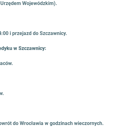
d Urzędem Wojewódzkim).
4:00 i przejazd do Szczawnicy.
edyku w Szczawnicy:
baców.
w.
owrót do Wrocławia w godzinach wieczornych.