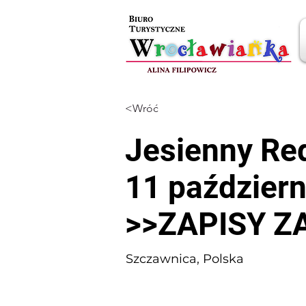
<Wróć
Jesienny Re
11 paździer
>>ZAPISY 
Szczawnica, Polska