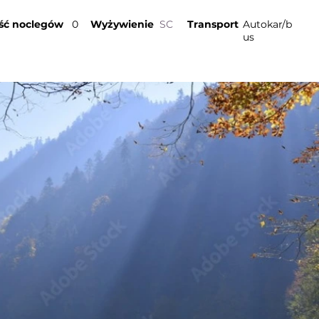
ość noclegów
0
Wyżywienie
SC
Transport
Autokar/b
us