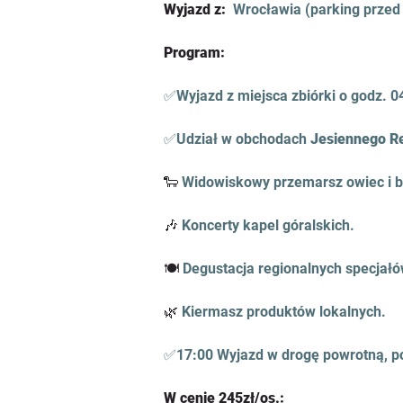
Wyjazd z: 
Wrocławia (parking prze
Program:
✅
Wyjazd z miejsca zbiórki o godz. 0
✅
Udział w obchodach 
Jesiennego R
🐑 
Widowiskowy przemarsz owiec i 
🎶
 Koncerty kapel góralskich.
🍽 
Degustacja regionalnych specjałó
🌿
 Kiermasz produktów lokalnych.
✅17:00 Wyjazd w drogę powrotną, p
W cenie 245zł/os.: