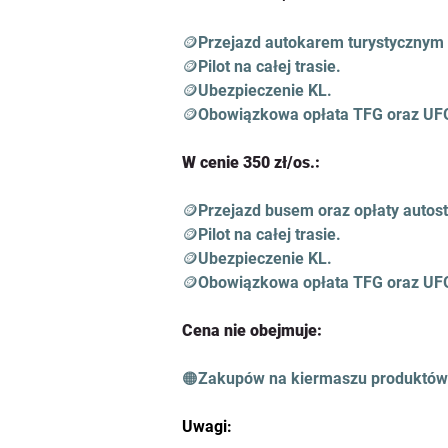
🪙Przejazd autokarem turystycznym 
🪙Pilot na całej trasie.
🪙Ubezpieczenie KL.
🪙Obowiązkowa opłata TFG oraz UF
W cenie 350 zł/os.:
🪙Przejazd busem oraz opłaty autos
🪙Pilot na całej trasie.
🪙Ubezpieczenie KL.
🪙Obowiązkowa opłata TFG oraz UF
Cena nie obejmuje:
🟠Zakupów na kiermaszu produktów 
Uwagi: