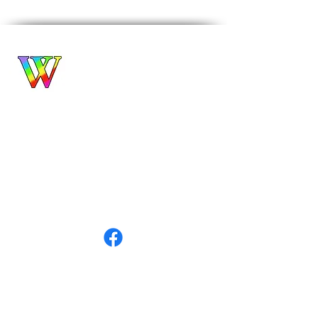
Biuro Turystyczne
WROCŁAWIANKA
Alina Filipowicz
biuro@wroclawianka.eu
tel.
600-687-336
NIP:
8951406355
numer konta:
98 1140 2004 0000
3602 8457 0212
©
2018-2026
by Wrocławianka
Polityka prywatności