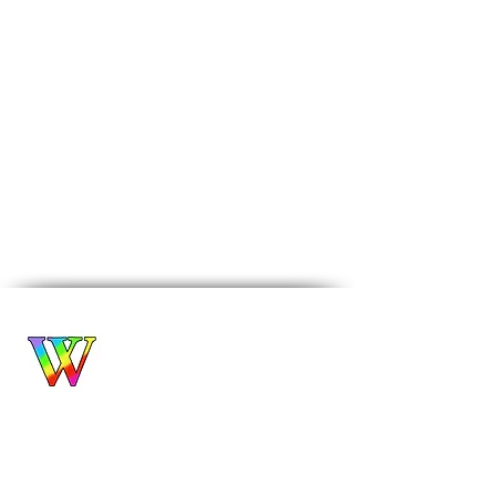
Biuro Turystyczne
WROCŁAWIANKA
Alina Filipowicz
biuro@wroclawianka.eu
tel.
600-687-336
NIP:
8951406355
numer konta:
98 1140 2004 0000
3602 8457 0212