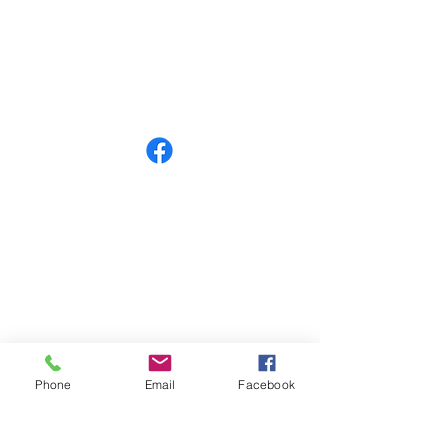
numer konta:
98 1140 2004 0000
3602 8457 0212
©
2018-2026
by Wrocławianka
Polityka prywatności
Phone
Email
Facebook