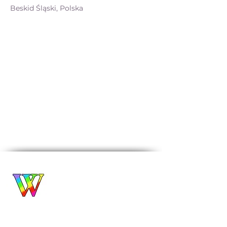
Beskid Śląski, Polska
Biuro Turystyczne
WROCŁAWIANKA
Alina Filipowicz
biuro@wroclawianka.eu
tel.
600-687-336
NIP:
8951406355