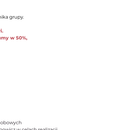
nika
grupy.
i.
sumy w 50%, 
osobowych
powicz w celach realizacji 