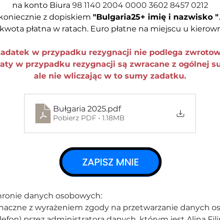
na
konto
Biura
 98 1140 2004 0000 3602 8457 0212
koniecznie
z
dopiskiem
"Bulgaria25+
imię
i
nazwisko
"
.
kwota
płatna
w
ratach.
Euro
płatne
na
miejscu
u
kierow
adatek w przypadku rezygnacji nie podlega zwrotow
aty w przypadku rezygnacji są zwracane z ogólnej 
ale nie wliczając w to sumy zadatku.
Bułgaria 2025
.pdf
Pobierz PDF • 1.18MB
chronie danych osobowych:
noznaczne z wyrażeniem zgody na przetwarzanie danych 
lefon) przez administratora danych, którym jest Alina Fili