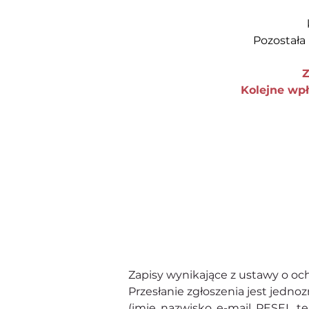
Pozostała
Z
Kolejne wpł
Zapisy wynikające z ustawy o o
Przesłanie zgłoszenia jest jed
(imię, nazwisko, e-mail, PESEL, te