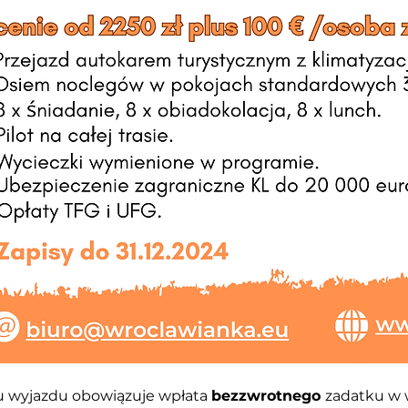
u
wyjazdu
obowiązuje
wpłata
bezzwrotnego 
zadatku
w