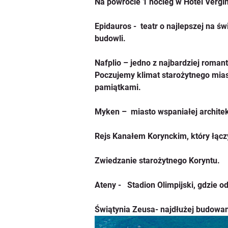
Na powrocie 1 nocleg w Hotel Vergin
Epidauros -  teatr o najlepszej na ś
budowli. 
Nafplio – jedno z najbardziej roma
Poczujemy klimat starożytnego miast
pamiątkami.
Myken –  miasto wspaniałej architek
Rejs Kanałem Korynckim, który łączy
Zwiedzanie starożytnego Koryntu.
Ateny -   Stadion Olimpijski, gdzie 
Świątynia Zeusa- najdłużej budowan