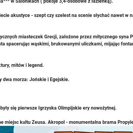
a*** w Salonikach ( pokoje 3,4-osobowe z łazienką).
wiecie akustyce - szept czy szelest na scenie słychać nawet w 
ntycznych miasteczek Grecji, założone przez mitycznego syna 
a spacerując wąskimi, brukowanymi uliczkami, mijając fontann
tury, mitów i legend.
 dwa morza: Jońskie i Egejskie. 
odbyły się pierwsze Igrzyska Olimpijskie ery nowożytnej. 
e miejsc kultu Zeusa. Akropol - monumentalna brama Propylej