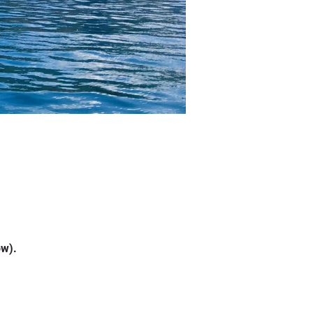
w). 
 