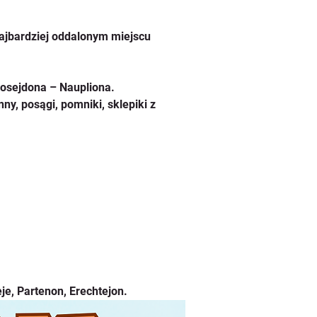
najbardziej oddalonym miejscu 
Posejdona – Naupliona.
y, posągi, pomniki, sklepiki z 
e, Partenon, Erechtejon.