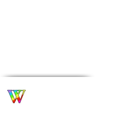
Biuro Turystyczne
WROCŁAWIANKA
Alina Filipowicz
biuro@wroclawianka.eu
tel.
600-687-336
NIP:
8951406355
numer konta:
98 1140 2004 0000
3602 8457 0212