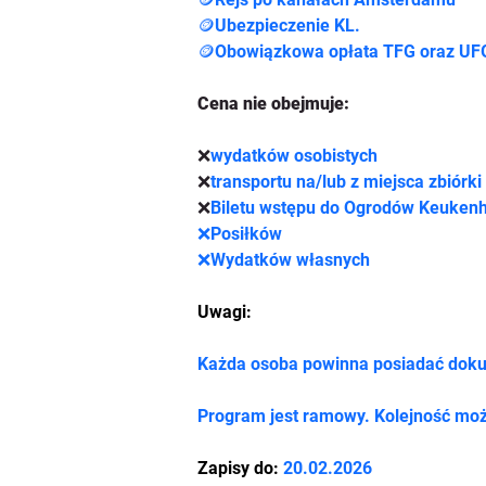
🪙Ubezpieczenie KL.
🪙Obowiązkowa opłata TFG oraz UF
Cena nie obejmuje:
❌
wydatków osobistych
❌
transportu na/lub z miejsca zbiórki
❌
Biletu wstępu do Ogrodów Keuken
❌
Posiłków
❌
Wydatków własnych
Uwagi:
Każda osoba powinna posiadać dokum
Program jest ramowy. Kolejność moż
Zapisy do: 
20.02.2026