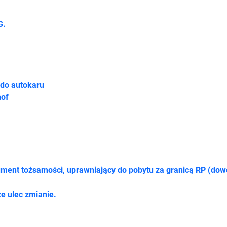
G.
 do autokaru
hof
ent tożsamości, uprawniający do pobytu za granicą RP (dowód
e ulec zmianie.