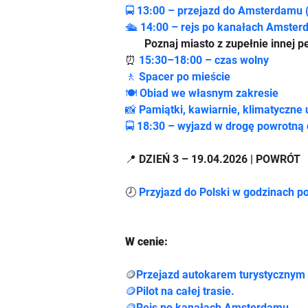
🚍 13:00 – przejazd do Amsterdamu (
🛳️ 14:00 – rejs po kanałach Amster
       Poznaj miasto z zupełnie inne
⏰ 
15:30–18:00 – czas wolny
🚶 Spacer po mieście
🍽️ Obiad we własnym zakresie
📸
 Pamiątki, kawiarnie, klimatyczne u
🚍 18:30 – wyjazd w drogę powrotną 
📍 DZIEŃ 3 – 19.04.2026 | POWRÓT
🕗 
Przyjazd do Polski w godzinach po
W cenie:
🪙
Przejazd autokarem turystycznym 
🪙Pilot na całej trasie.
🪙
Rejs po kanałach Amsterdamu