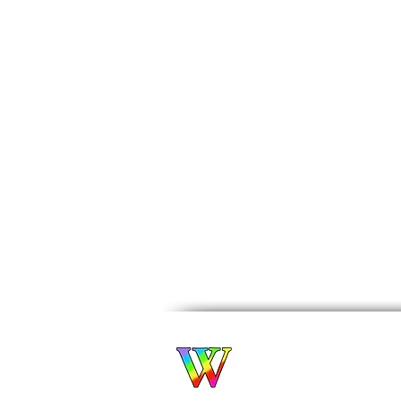
Biuro Turystyczne
WROCŁAWIANKA
Alina Filipowicz
biuro@wroclawianka.e