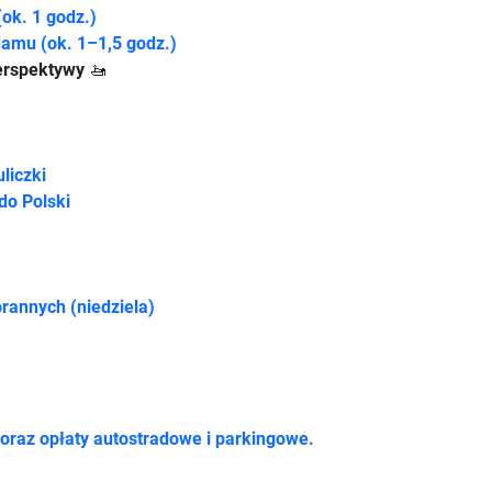
ok. 1 godz.)
damu (ok. 1–1,5 godz.)
j perspektywy 🚤
liczki
do Polski
rannych (niedziela)
oraz opłaty autostradowe i parkingowe.