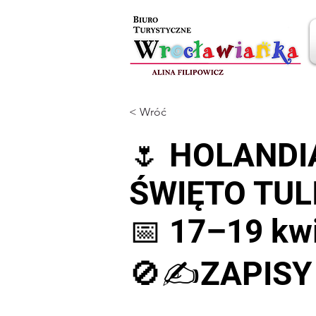
< Wróć
🌷 HOLANDI
ŚWIĘTO TU
📅 17–19 kw
🚫✍️ZAPIS