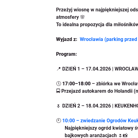
Przeżyj wiosnę w najpiękniejszej od
atmosfery 🌸
To idealna propozycja dla miłośników 
Wyjazd z: 
Wrocławia (parking prze
Program:
📍 DZIEŃ 1 – 17.04.2026 | WROCŁ
🕔 
17:00–18:00
 – zbiórka we Wrocła
🚍 Przejazd autokarem do Holandii (
🌷 DZIEŃ 2 – 18.04.2026 | KEUKE
🕙 
10:00 – zwiedzanie Ogrodów Keuk
       Najpiękniejszy ogród kwiatow
       bajkowych aranżacjach 🌷📸