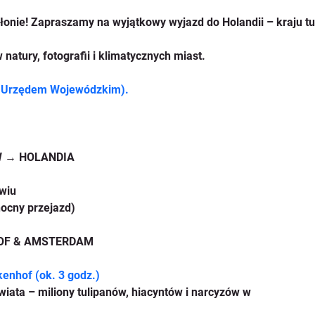
słonie! Zapraszamy na wyjątkowy wyjazd do Holandii – kraju tu
natury, fotografii i klimatycznych miast.
d Urzędem Wojewódzkim).
AW → HOLANDIA
wiu
nocny przejazd)
NHOF & AMSTERDAM
enhof (ok. 3 godz.)
y świata – miliony tulipanów, hiacyntów i narcyzów w  