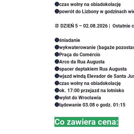
🔵
czas wolny na obiadokolację
🔵
powrót do Lizbony w godzinach wi
📆 DZIEŃ 5 – 02.08.2026 |  Ostatnie 
🔵
śniadanie
🔵
wykwaterowanie (bagaże pozostaw
🔵
Praça do Comércio
🔵
Arco da Rua Augusta
🔵
spacer deptakiem Rua Augusta
🔵
wjazd windą Elevador de Santa Ju
🔵
czas wolny na obiadokolację
🔵
ok. 17:00 przejazd na lotnisko
🔵
wylot do Wrocławia
🔵
lądowanie 03.08 o godz. 01:15
Co zawiera cena: