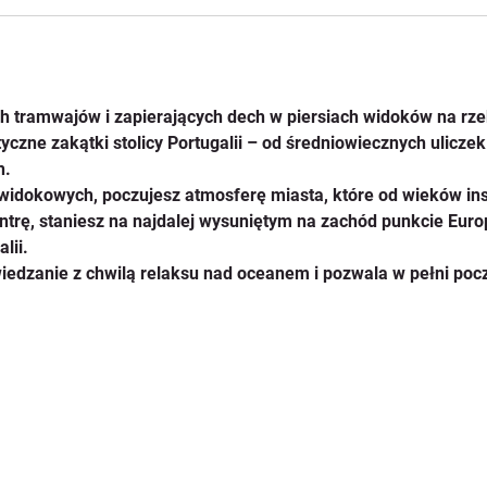
ch tramwajów i zapierających dech w piersiach widoków na rze
tyczne zakątki stolicy Portugalii – od średniowiecznych ulicz
h.
 widokowych, poczujesz atmosferę miasta, które od wieków in
ntrę, staniesz na najdalej wysuniętym na zachód punkcie Euro
lii.
iedzanie z chwilą relaksu nad oceanem i pozwala w pełni poczu