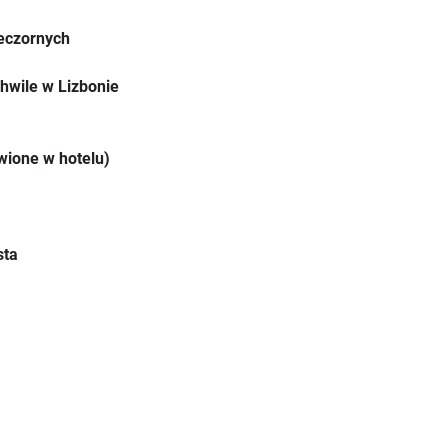
eczornych
chwile w Lizbonie
ione w hotelu)
sta