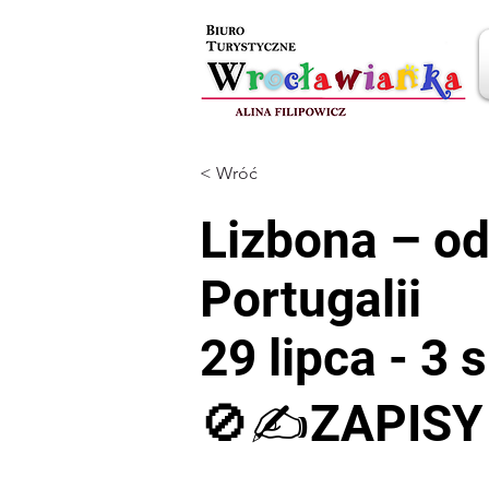
< Wróć
Lizbona – od
Portugalii
29 lipca - 3 
🚫✍️ZAPIS