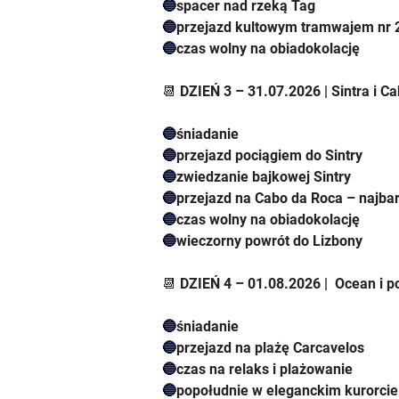
🔵
spacer nad rzeką Tag
🔵
przejazd kultowym tramwajem nr 
🔵
czas wolny na obiadokolację
📆 DZIEŃ 3 – 31.07.2026 | Sintra i C
🔵
śniadanie
🔵
przejazd pociągiem do Sintry
🔵
zwiedzanie bajkowej Sintry
🔵
przejazd na Cabo da Roca – najbar
🔵
czas wolny na obiadokolację
🔵
wieczorny powrót do Lizbony
📆 DZIEŃ 4 – 01.08.2026 |  Ocean i p
🔵
śniadanie
🔵
przejazd na plażę Carcavelos
🔵
czas na relaks i plażowanie
🔵
popołudnie w eleganckim kurorcie