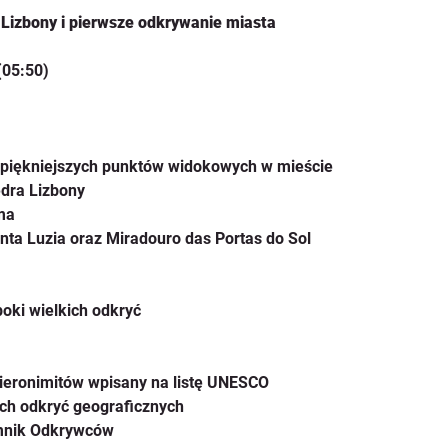
 Lizbony i pierwsze odkrywanie miasta
(05:50)
ajpiękniejszych punktów widokowych w mieście
edra Lizbony
ma
ta Luzia oraz Miradouro das Portas do Sol
poki wielkich odkryć
ieronimitów wpisany na listę UNESCO
ch odkryć geograficznych
mnik Odkrywców