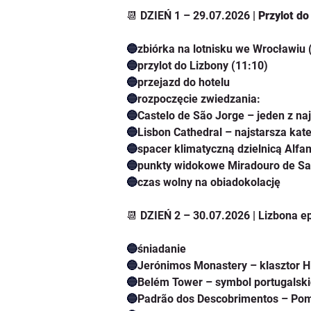
📆 DZIEŃ 1 – 29.07.2026 | 
Przylot do
🔵
zbiórka na lotnisku we Wrocławiu 
🔵
przylot do Lizbony (11:10)
🔵
przejazd do hotelu
🔵
rozpoczęcie zwiedzania:
🔵
Castelo de São Jorge – jeden z n
🔵
Lisbon Cathedral – najstarsza kat
🔵
spacer klimatyczną dzielnicą Alfa
🔵
punkty widokowe Miradouro de San
🔵
czas wolny na obiadokolację
📆 DZIEŃ 2 – 30.07.2026 | Lizbona e
🔵
śniadanie
🔵
Jerónimos Monastery – klasztor H
🔵
Belém Tower – symbol portugalski
🔵
Padrão dos Descobrimentos – Po