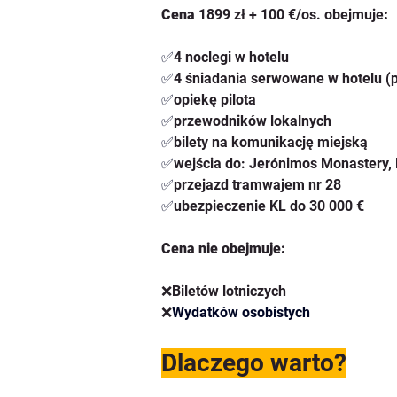
Cena 
1899 zł + 100 €/os. obejmuje
:
✅
4 noclegi w hotelu
✅
4 śniadania serwowane w hotelu (
✅
opiekę pilota
✅
przewodników lokalnych
✅
bilety na komunikację miejską
✅
wejścia do: Jerónimos Monastery,
✅
przejazd tramwajem nr 28
✅
ubezpieczenie KL do 30 000 €
Cena nie obejmuje:
❌Biletów lotniczych
❌
Wydatków osobistych
Dlaczego warto?