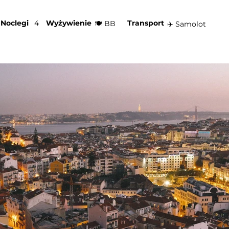
Noclegi
4
Wyżywienie
Transport
🍽️ BB
✈️ Samolot