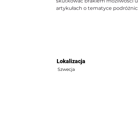
skutkować brakiem możliwości uc
artykułach o tematyce podróżnicz
Lokalizacja
Szwecja