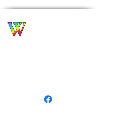
Biuro Turystyczne
WROCŁAWIANKA
Alina Filipowicz
biuro@wroclawianka.eu
tel.
600-687-336
NIP:
8951406355
numer konta:
98 1140 2004 0000
3602 8457 0212
©
2018-2026
by Wrocławianka
Polityka prywatności