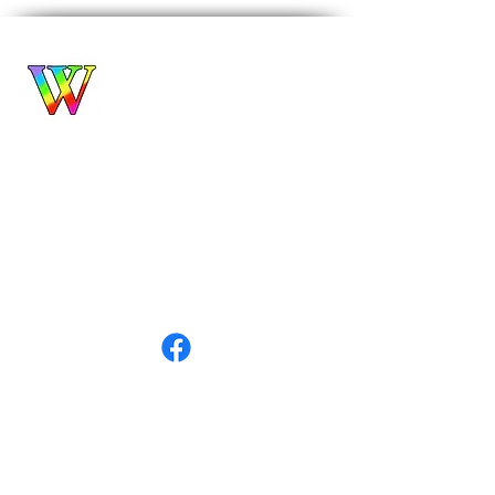
Biuro Turystyczne
WROCŁAWIANKA
Alina Filipowicz
biuro@wroclawianka.eu
tel.
600-687-336
NIP:
8951406355
numer konta:
98 1140 2004 0000
3602 8457 0212
©
2018-2026
by Wrocławianka
Polityka prywatności