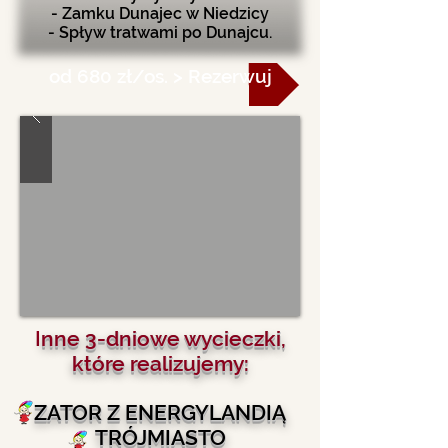
- Zamku Dunajec w Niedzicy
- Spływ tratwami po Dunajcu.
od 680 zł/os. > Rezerwuj
I
nne 3-dniowe wycieczki,
które realizujemy:
ZATOR Z ENERGYLANDIĄ
TRÓJMIASTO