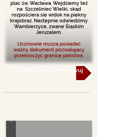
plac św. Wacława. Wejdziemy też
na Szczeliniec Wielki, skąd
rozpościera się widok na piękny
krajobraz. Następnie odwiedzimy
Wambierzyce, zwane Śląskim
Jeruzalem.
Uczniowie muszą posiadać
ważny dokument pozwalający
przekroczyć granicę państwa.
od 680 zł/os. > Rezerwuj