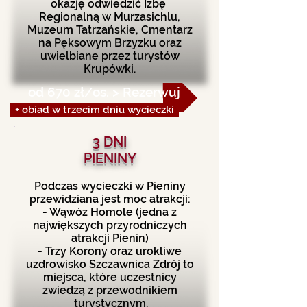
okazję odwiedzić Izbę
Regionalną w Murzasichlu,
Muzeum Tatrzańskie, Cmentarz
na Pęksowym Brzyzku oraz
uwielbiane przez turystów
Krupówki.
od 670 zł/os. > Rezerwuj
+ obiad w trzecim dniu wycieczki
3 DNI
PIENINY
Podczas wycieczki w Pieniny
przewidziana jest moc atrakcji:
- Wąwóz Homole (jedna z
największych przyrodniczych
atrakcji Pienin)
- Trzy Korony oraz urokliwe
uzdrowisko Szczawnica Zdrój to
miejsca, które uczestnicy
zwiedzą z przewodnikiem
turystycznym.