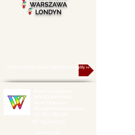
WARSZAWA
LONDYN
Chcesz wiedzieć więcej? Zapytaj o szczegóły >>
Biuro Turystyczne
WROCŁAWIANKA
Alina Filipowicz
biuro@wroclawianka.eu
tel.
600-687-336
NIP:
8951406355
numer konta: