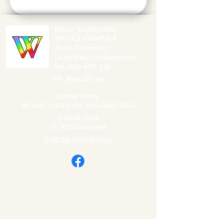
Biuro Turystyczne
WROCŁAWIANKA
Alina Filipowicz
biuro@wroclawianka.eu
tel.
600-687-336
NIP:
8951406355
numer konta:
98 1140 2004 0000
3602 8457 0212
©
2018-2026
by Wrocławianka
Polityka prywatności