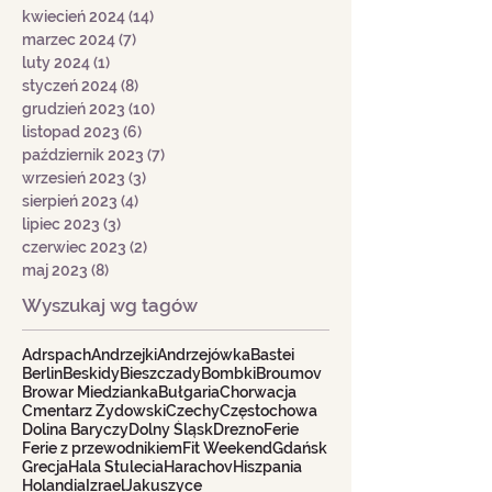
kwiecień 2024
(14)
14 postów
marzec 2024
(7)
7 postów
luty 2024
(1)
1 post
styczeń 2024
(8)
8 postów
grudzień 2023
(10)
10 postów
listopad 2023
(6)
6 postów
październik 2023
(7)
7 postów
wrzesień 2023
(3)
3 posty
sierpień 2023
(4)
4 posty
lipiec 2023
(3)
3 posty
czerwiec 2023
(2)
2 posty
maj 2023
(8)
8 postów
Wyszukaj wg tagów
Adrspach
Andrzejki
Andrzejówka
Bastei
Berlin
Beskidy
Bieszczady
Bombki
Broumov
Browar Miedzianka
Bułgaria
Chorwacja
Cmentarz Żydowski
Czechy
Częstochowa
Dolina Baryczy
Dolny Śląsk
Drezno
Ferie
Ferie z przewodnikiem
Fit Weekend
Gdańsk
Grecja
Hala Stulecia
Harachov
Hiszpania
Holandia
Izrael
Jakuszyce