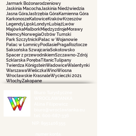
Jarmark Bożonarodzeniowy
Jaskinia Macocha
Jaskinia Niedźwiedzia
Jasna Góra
Jastrzębia Góra
Kamienna Góra
Karkonosze
Katowice
Kraków
Krzeszów
Legendy
Lipsk
Londyn
Lubiąż
Lwów
Majówka
Malbork
Międzyzdroje
Morawy
Niemcy
Norwegia
Ostrów Tumski
Park Szczytnicki
Pałac w Wojanowie
Pałac w Łomnicy
Podlasie
Praga
Roztocze
Saksońska Szwajcaria
Sokołowsko
Spacer z przewodnikiem
Szczawno-Zdrój
Szklarska Poręba
Titanic
Tulipany
Twierdza Königstein
Wadowice
Walentynki
Warszawa
Wieliczka
Wino
Wiosna
Wrocławskie Krasnale
Wycieczki 2021
Włochy
Zakopane
Biuro Turystyczne
WROCŁAWIANKA
Alina Filipowicz
biuro@wroclawianka.eu
tel.
600-687-336
NIP:
8951406355
numer konta: