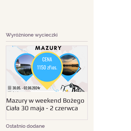
Wyróżnione wycieczki
Mazury w weekend Bożego
Beskid Śląski - wc
Ciała 30 maja - 2 czerwca
sierpnia 2024
2024
Ostatnio dodane