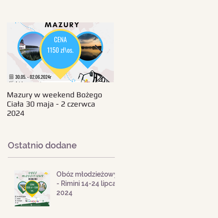
Mazury w weekend Bożego
Beskid Śląski - wczasy 11-18
Ciała 30 maja - 2 czerwca
sierpnia 2024
2024
Ostatnio dodane
Obóz młodzieżowy
- Rimini 14-24 lipca
2024