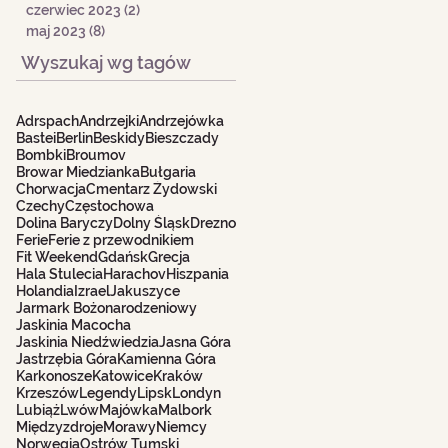
czerwiec 2023
(2)
2 posty
maj 2023
(8)
8 postów
Wyszukaj wg tagów
Adrspach
Andrzejki
Andrzejówka
Bastei
Berlin
Beskidy
Bieszczady
Bombki
Broumov
Browar Miedzianka
Bułgaria
Chorwacja
Cmentarz Żydowski
Czechy
Częstochowa
Dolina Baryczy
Dolny Śląsk
Drezno
Ferie
Ferie z przewodnikiem
Fit Weekend
Gdańsk
Grecja
Hala Stulecia
Harachov
Hiszpania
Holandia
Izrael
Jakuszyce
Jarmark Bożonarodzeniowy
Jaskinia Macocha
Jaskinia Niedźwiedzia
Jasna Góra
Jastrzębia Góra
Kamienna Góra
Karkonosze
Katowice
Kraków
Krzeszów
Legendy
Lipsk
Londyn
Lubiąż
Lwów
Majówka
Malbork
Międzyzdroje
Morawy
Niemcy
Norwegia
Ostrów Tumski