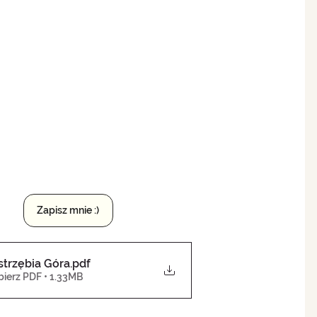
Zapisz mnie :)
strzębia Góra
.pdf
bierz PDF • 1.33MB