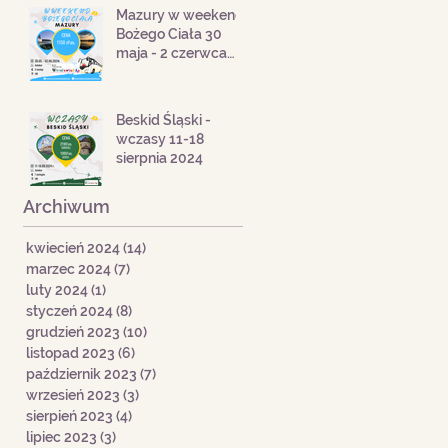
Mazury w weekend
Bożego Ciała 30
maja - 2 czerwca
2024
Beskid Śląski -
wczasy 11-18
sierpnia 2024
Archiwum
kwiecień 2024
(14)
14 postów
marzec 2024
(7)
7 postów
luty 2024
(1)
1 post
styczeń 2024
(8)
8 postów
grudzień 2023
(10)
10 postów
listopad 2023
(6)
6 postów
październik 2023
(7)
7 postów
wrzesień 2023
(3)
3 posty
sierpień 2023
(4)
4 posty
lipiec 2023
(3)
3 posty