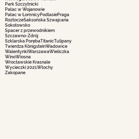
Park Szczytnicki
Pałac w Wojanowie
Pałac w Łomnicy
Podlasie
Praga
Roztocze
Saksońska Szwajcaria
Sokołowsko
Spacer z przewodnikiem
Szczawno-Zdrój
Szklarska Poręba
Titanic
Tulipany
Twierdza Königstein
Wadowice
Walentynki
Warszawa
Wieliczka
Wino
Wiosna
Wrocławskie Krasnale
Wycieczki 2021
Włochy
Zakopane