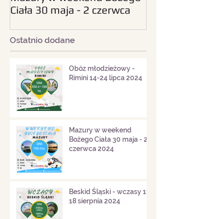
Ciała 30 maja - 2 czerwca
sierpnia 2024
2024
Ostatnio dodane
Obóz młodzieżowy -
Rimini 14-24 lipca 2024
Mazury w weekend
Bożego Ciała 30 maja - 2
czerwca 2024
Beskid Śląski - wczasy 11-
18 sierpnia 2024