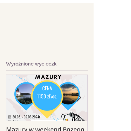
Wyróżnione wycieczki
Mazury w weekend Bożego
Beskid Śląski - wc