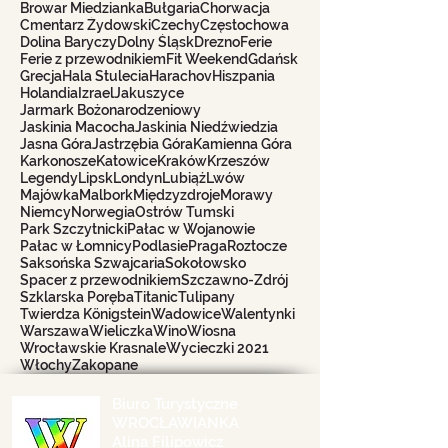
Browar Miedzianka
Bułgaria
Chorwacja
Cmentarz Żydowski
Czechy
Częstochowa
Dolina Baryczy
Dolny Śląsk
Drezno
Ferie
Ferie z przewodnikiem
Fit Weekend
Gdańsk
Grecja
Hala Stulecia
Harachov
Hiszpania
Holandia
Izrael
Jakuszyce
Jarmark Bożonarodzeniowy
Jaskinia Macocha
Jaskinia Niedźwiedzia
Jasna Góra
Jastrzębia Góra
Kamienna Góra
Karkonosze
Katowice
Kraków
Krzeszów
Legendy
Lipsk
Londyn
Lubiąż
Lwów
Majówka
Malbork
Międzyzdroje
Morawy
Niemcy
Norwegia
Ostrów Tumski
Park Szczytnicki
Pałac w Wojanowie
Pałac w Łomnicy
Podlasie
Praga
Roztocze
Saksońska Szwajcaria
Sokołowsko
Spacer z przewodnikiem
Szczawno-Zdrój
Szklarska Poręba
Titanic
Tulipany
Twierdza Königstein
Wadowice
Walentynki
Warszawa
Wieliczka
Wino
Wiosna
Wrocławskie Krasnale
Wycieczki 2021
Włochy
Zakopane
Biuro Turystyczne
WROCŁAWIANKA
Alina Filipowicz