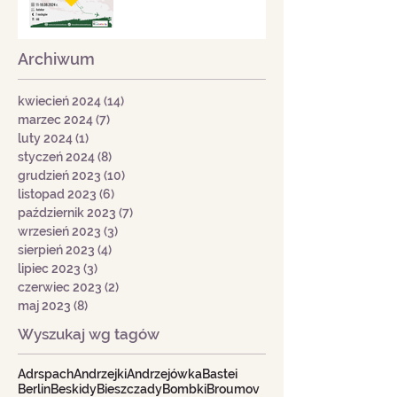
Archiwum
kwiecień 2024
(14)
14 postów
marzec 2024
(7)
7 postów
luty 2024
(1)
1 post
styczeń 2024
(8)
8 postów
grudzień 2023
(10)
10 postów
listopad 2023
(6)
6 postów
październik 2023
(7)
7 postów
wrzesień 2023
(3)
3 posty
sierpień 2023
(4)
4 posty
lipiec 2023
(3)
3 posty
czerwiec 2023
(2)
2 posty
maj 2023
(8)
8 postów
Wyszukaj wg tagów
Adrspach
Andrzejki
Andrzejówka
Bastei
Berlin
Beskidy
Bieszczady
Bombki
Broumov