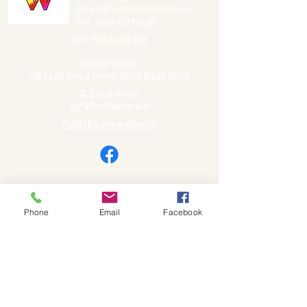
biuro@wroclawianka.eu
tel.
600-687-336
NIP:
8951406355
numer konta:
98 1140 2004 0000
3602 8457 0212
©
2018-2026
by Wrocławianka
Polityka prywatności
Phone
Email
Facebook