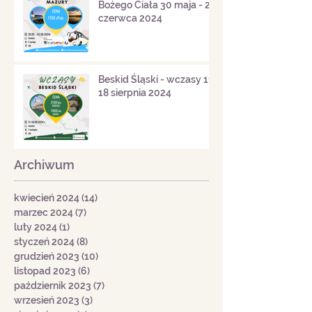
Bożego Ciała 30 maja - 2
czerwca 2024
Beskid Śląski - wczasy 11-
18 sierpnia 2024
Archiwum
kwiecień 2024
(14)
14 postów
marzec 2024
(7)
7 postów
luty 2024
(1)
1 post
styczeń 2024
(8)
8 postów
grudzień 2023
(10)
10 postów
listopad 2023
(6)
6 postów
październik 2023
(7)
7 postów
wrzesień 2023
(3)
3 posty