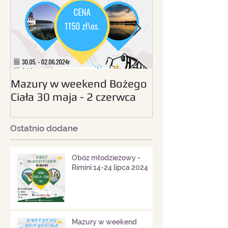
Mazury w weekend Bożego
Beskid Śląski - wc
Ciała 30 maja - 2 czerwca
sierpnia 2024
2024
Ostatnio dodane
Obóz młodzieżowy -
Rimini 14-24 lipca 2024
Mazury w weekend