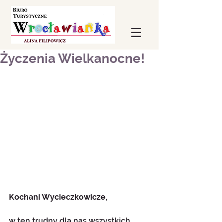
Życzenia Wielkanocne!
Kochani Wycieczkowicze,
w ten trudny dla nas wszystkich 