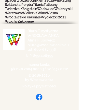
Spacer z przewodnikiem
Szczawno-Zdrój
Szklarska Poręba
Titanic
Tulipany
Twierdza Königstein
Wadowice
Walentynki
Warszawa
Wieliczka
Wino
Wiosna
Wrocławskie Krasnale
Wycieczki 2021
Włochy
Zakopane
Biuro Turystyczne
WROCŁAWIANKA
Alina Filipowicz
biuro@wroclawianka.eu
tel.
600-687-336
NIP:
8951406355
numer konta:
98 1140 2004 0000
3602 8457 0212
©
2018-2026
by Wrocławianka
Polityka prywatności