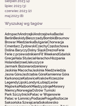
sierpień 2023
(4)
4 posty
lipiec 2023
(3)
3 posty
czerwiec 2023
(2)
2 posty
maj 2023
(8)
8 postów
Wyszukaj wg tagów
Adrspach
Andrzejki
Andrzejówka
Bastei
Berlin
Beskidy
Bieszczady
Bombki
Broumov
Browar Miedzianka
Bułgaria
Chorwacja
Cmentarz Żydowski
Czechy
Częstochowa
Dolina Baryczy
Dolny Śląsk
Drezno
Ferie
Ferie z przewodnikiem
Fit Weekend
Gdańsk
Grecja
Hala Stulecia
Harachov
Hiszpania
Holandia
Izrael
Jakuszyce
Jarmark Bożonarodzeniowy
Jaskinia Macocha
Jaskinia Niedźwiedzia
Jasna Góra
Jastrzębia Góra
Kamienna Góra
Karkonosze
Katowice
Kraków
Krzeszów
Legendy
Lipsk
Londyn
Lubiąż
Lwów
Majówka
Malbork
Międzyzdroje
Morawy
Niemcy
Norwegia
Ostrów Tumski
Park Szczytnicki
Pałac w Wojanowie
Pałac w Łomnicy
Podlasie
Praga
Roztocze
Saksońska Szwajcaria
Sokołowsko