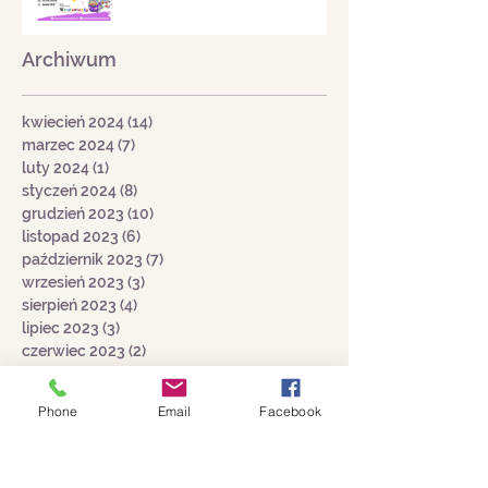
kwietnia 2024
Archiwum
kwiecień 2024
(14)
14 postów
marzec 2024
(7)
7 postów
luty 2024
(1)
1 post
styczeń 2024
(8)
8 postów
grudzień 2023
(10)
10 postów
listopad 2023
(6)
6 postów
październik 2023
(7)
7 postów
wrzesień 2023
(3)
3 posty
sierpień 2023
(4)
4 posty
lipiec 2023
(3)
3 posty
czerwiec 2023
(2)
2 posty
Phone
Email
Facebook
maj 2023
(8)
8 postów
Wyszukaj wg tagów