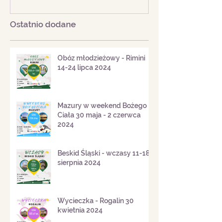
Mazury w weekend
Beskid Śląski - 
Bożego Ciała 30 maja - 2
18 sierpnia 20
czerwca 2024
Ostatnio dodane
Obóz młodzieżowy - Rimini
14-24 lipca 2024
Mazury w weekend Bożego
Ciała 30 maja - 2 czerwca
2024
Beskid Śląski - wczasy 11-18
sierpnia 2024
Wycieczka - Rogalin 30