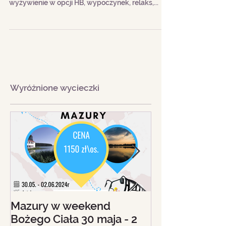
Zapisy przedłużone do 20.01.2020 r. na adres:
biuro@wroclawianka.eu Hotel Golden Beach***,
wyżywienie w opcji HB, wypoczynek, relaks,...
Wyróżnione wycieczki