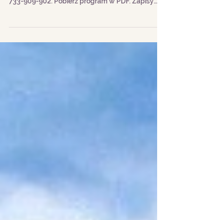
Rodzinny Adrspach
Zapisy do 22.07 na adres:
smalcem.po.mapie@gmail.com lub pod nr tel.
733-909-902. Pobierz program w PDF. Zapisy
wynikające z ustawy o...