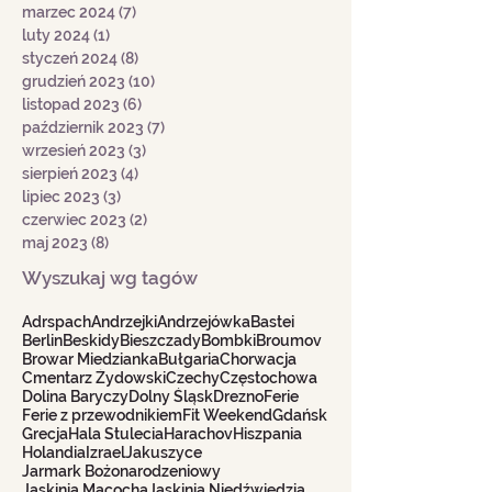
kwiecień 2024
(14)
14 postów
marzec 2024
(7)
7 postów
luty 2024
(1)
1 post
styczeń 2024
(8)
8 postów
grudzień 2023
(10)
10 postów
listopad 2023
(6)
6 postów
październik 2023
(7)
7 postów
wrzesień 2023
(3)
3 posty
sierpień 2023
(4)
4 posty
lipiec 2023
(3)
3 posty
czerwiec 2023
(2)
2 posty
maj 2023
(8)
8 postów
Wyszukaj wg tagów
Adrspach
Andrzejki
Andrzejówka
Bastei
Berlin
Beskidy
Bieszczady
Bombki
Broumov
Browar Miedzianka
Bułgaria
Chorwacja
Cmentarz Żydowski
Czechy
Częstochowa
Dolina Baryczy
Dolny Śląsk
Drezno
Ferie
Ferie z przewodnikiem
Fit Weekend
Gdańsk
Grecja
Hala Stulecia
Harachov
Hiszpania