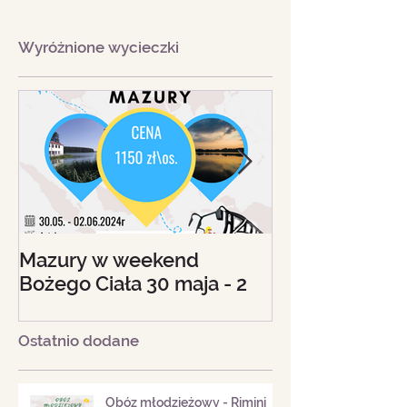
Wyróżnione wycieczki
Mazury w weekend
Beskid Śląski - 
Bożego Ciała 30 maja - 2
18 sierpnia 20
czerwca 2024
Ostatnio dodane