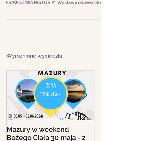
Zastanawiacie się gdzie wybrać się na weekend?
Polecamy Wam Kraków i wystawę "TITANIC -
PRAWDZIWA HISTORIA". Wystawę odwiedziło ju
Wyróżnione wycieczki