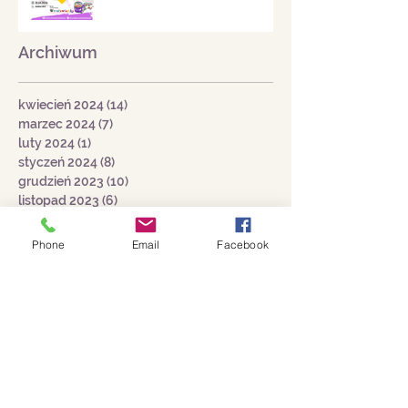
kwietnia 2024
Archiwum
kwiecień 2024
(14)
14 postów
marzec 2024
(7)
7 postów
luty 2024
(1)
1 post
styczeń 2024
(8)
8 postów
grudzień 2023
(10)
10 postów
listopad 2023
(6)
6 postów
Phone
Email
Facebook
październik 2023
(7)
7 postów
wrzesień 2023
(3)
3 posty
sierpień 2023
(4)
4 posty
lipiec 2023
(3)
3 posty
czerwiec 2023
(2)
2 posty
maj 2023
(8)
8 postów
Wyszukaj wg tagów