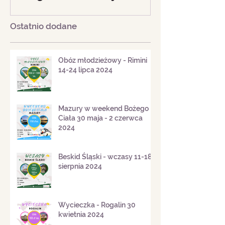
Mazury w weekend
Beskid Śląski - 
Bożego Ciała 30 maja - 2
18 sierpnia 20
czerwca 2024
Ostatnio dodane
Obóz młodzieżowy - Rimini
14-24 lipca 2024
Mazury w weekend Bożego
Ciała 30 maja - 2 czerwca
2024
Beskid Śląski - wczasy 11-18
sierpnia 2024
Wycieczka - Rogalin 30