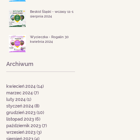
Beskid Śląski - wczasy 11-18
sierpnia 2024
Wycieczka - Rogalin 30
kwietnia 2024
Archiwum
kwiecień 2024
(14)
14 postów
marzec 2024
(7)
7 postów
luty 2024
(1)
1 post
styczeń 2024
(8)
8 postów
grudzień 2023
(10)
10 postów
listopad 2023
(6)
6 postów
październik 2023
(7)
7 postów
wrzesień 2023
(3)
3 posty
sierpień 2023
(4)
4 posty