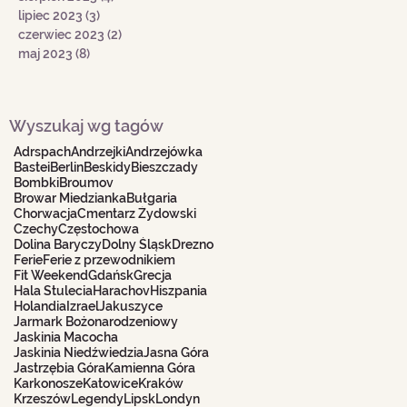
lipiec 2023
(3)
3 posty
czerwiec 2023
(2)
2 posty
maj 2023
(8)
8 postów
Wyszukaj wg tagów
Adrspach
Andrzejki
Andrzejówka
Bastei
Berlin
Beskidy
Bieszczady
Bombki
Broumov
Browar Miedzianka
Bułgaria
Chorwacja
Cmentarz Żydowski
Czechy
Częstochowa
Dolina Baryczy
Dolny Śląsk
Drezno
Ferie
Ferie z przewodnikiem
Fit Weekend
Gdańsk
Grecja
Hala Stulecia
Harachov
Hiszpania
Holandia
Izrael
Jakuszyce
Jarmark Bożonarodzeniowy
Jaskinia Macocha
Jaskinia Niedźwiedzia
Jasna Góra
Jastrzębia Góra
Kamienna Góra
Karkonosze
Katowice
Kraków
Krzeszów
Legendy
Lipsk
Londyn