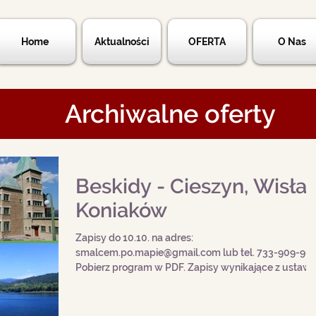
Home
Aktualności
OFERTA
O Nas
Archiwalne oferty
Beskidy - Cieszyn, Wisła,
Koniaków
Zapisy do 10.10. na adres:
smalcem.po.mapie@gmail.com lub tel. 733-909-902
Pobierz program w PDF. Zapisy wynikające z ustaw
o ochronie...