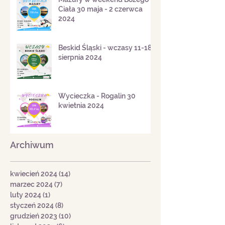
Mazury w weekend Bożego
Ciała 30 maja - 2 czerwca
2024
Beskid Śląski - wczasy 11-18
sierpnia 2024
Wycieczka - Rogalin 30
kwietnia 2024
Archiwum
kwiecień 2024
(14)
14 postów
marzec 2024
(7)
7 postów
luty 2024
(1)
1 post
styczeń 2024
(8)
8 postów