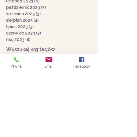
grudzień 2023
(10)
10 postów
listopad 2023
(6)
6 postów
październik 2023
(7)
7 postów
wrzesień 2023
(3)
3 posty
sierpień 2023
(4)
4 posty
lipiec 2023
(3)
3 posty
czerwiec 2023
(2)
2 posty
maj 2023
(8)
8 postów
Wyszukaj wg tagów
Phone
Email
Facebook
Adrspach
Andrzejki
Andrzejówka
Bastei
Berlin
Beskidy
Bieszczady
Bombki
Broumov
Browar Miedzianka
Bułgaria
Chorwacja
Cmentarz Żydowski
Czechy
Częstochowa
Dolina Baryczy
Dolny Śląsk
Drezno
Ferie
Ferie z przewodnikiem
Fit Weekend
Gdańsk
Grecja
Hala Stulecia
Harachov
Hiszpania
Holandia
Izrael
Jakuszyce
Jarmark Bożonarodzeniowy
Jaskinia Macocha
Jaskinia Niedźwiedzia
Jasna Góra
Jastrzębia Góra
Kamienna Góra
Karkonosze
Katowice
Kraków
Krzeszów
Legendy
Lipsk
Londyn
Lubiąż
Lwów