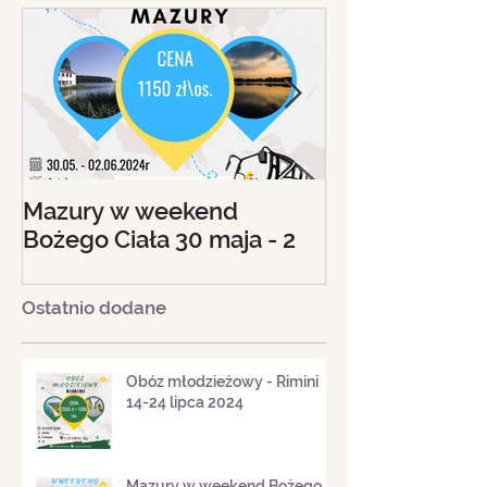
Mazury w weekend
Beskid Śląski - 
Bożego Ciała 30 maja - 2
18 sierpnia 20
czerwca 2024
Ostatnio dodane
Obóz młodzieżowy - Rimini
14-24 lipca 2024