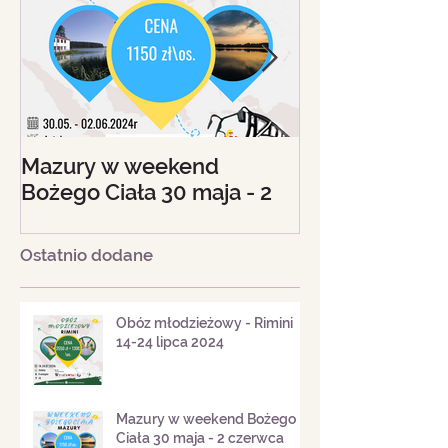
Mazury w weekend
Beskid Śląski - 
Bożego Ciała 30 maja - 2
18 sierpnia 20
czerwca 2024
Ostatnio dodane
Obóz młodzieżowy - Rimini
14-24 lipca 2024