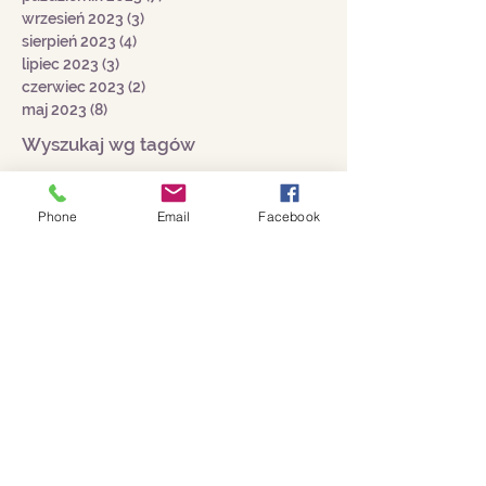
listopad 2023
(6)
6 postów
październik 2023
(7)
7 postów
wrzesień 2023
(3)
3 posty
sierpień 2023
(4)
4 posty
lipiec 2023
(3)
3 posty
czerwiec 2023
(2)
2 posty
maj 2023
(8)
8 postów
Wyszukaj wg tagów
Phone
Email
Facebook
Adrspach
Andrzejki
Andrzejówka
Bastei
Berlin
Beskidy
Bieszczady
Bombki
Broumov
Browar Miedzianka
Bułgaria
Chorwacja
Cmentarz Żydowski
Czechy
Częstochowa
Dolina Baryczy
Dolny Śląsk
Drezno
Ferie
Ferie z przewodnikiem
Fit Weekend
Gdańsk
Grecja
Hala Stulecia
Harachov
Hiszpania
Holandia
Izrael
Jakuszyce
Jarmark Bożonarodzeniowy
Jaskinia Macocha
Jaskinia Niedźwiedzia
Jasna Góra
Jastrzębia Góra
Kamienna Góra
Karkonosze
Katowice
Kraków
Krzeszów
Legendy
Lipsk
Londyn
Lubiąż
Lwów
Majówka
Malbork
Międzyzdroje
Morawy
Niemcy
Norwegia
Ostrów Tumski