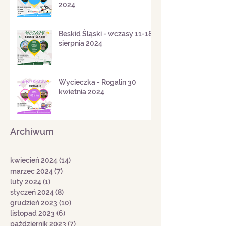
Mazury w weekend Bożego
Ciała 30 maja - 2 czerwca
2024
Beskid Śląski - wczasy 11-18
sierpnia 2024
Wycieczka - Rogalin 30
kwietnia 2024
Archiwum
kwiecień 2024
(14)
14 postów
marzec 2024
(7)
7 postów
luty 2024
(1)
1 post
styczeń 2024
(8)
8 postów
grudzień 2023
(10)
10 postów