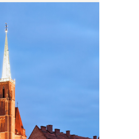
przy głównym wejściu na Cmentarz, ul. Ślężna
37/39,...