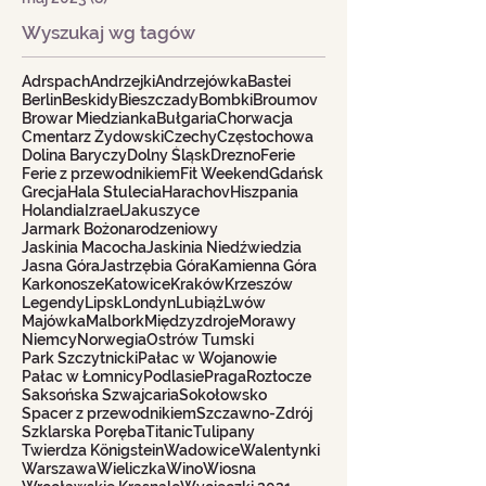
Wyszukaj wg tagów
Adrspach
Andrzejki
Andrzejówka
Bastei
Berlin
Beskidy
Bieszczady
Bombki
Broumov
Browar Miedzianka
Bułgaria
Chorwacja
Cmentarz Żydowski
Czechy
Częstochowa
Dolina Baryczy
Dolny Śląsk
Drezno
Ferie
Ferie z przewodnikiem
Fit Weekend
Gdańsk
Grecja
Hala Stulecia
Harachov
Hiszpania
Holandia
Izrael
Jakuszyce
Jarmark Bożonarodzeniowy
Jaskinia Macocha
Jaskinia Niedźwiedzia
Jasna Góra
Jastrzębia Góra
Kamienna Góra
Karkonosze
Katowice
Kraków
Krzeszów
Legendy
Lipsk
Londyn
Lubiąż
Lwów
Majówka
Malbork
Międzyzdroje
Morawy
Niemcy
Norwegia
Ostrów Tumski
Park Szczytnicki
Pałac w Wojanowie
Pałac w Łomnicy
Podlasie
Praga
Roztocze
Saksońska Szwajcaria
Sokołowsko
Spacer z przewodnikiem
Szczawno-Zdrój
Szklarska Poręba
Titanic
Tulipany
Twierdza Königstein
Wadowice
Walentynki
Warszawa
Wieliczka
Wino
Wiosna