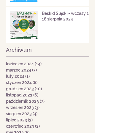
Beskid Śląski - wczasy 11-
18 sierpnia 2024
Archiwum
kwiecień 2024
(14)
14 postów
marzec 2024
(7)
7 postów
luty 2024
(1)
1 post
styczeń 2024
(8)
8 postów
grudzień 2023
(10)
10 postów
listopad 2023
(6)
6 postów
październik 2023
(7)
7 postów
wrzesień 2023
(3)
3 posty
sierpień 2023
(4)
4 posty
lipiec 2023
(3)
3 posty
czerwiec 2023
(2)
2 posty
maj 2023
(8)
8 postów