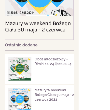
Mazury w weekend Bożego
Beskid Śląski - wc
Ciała 30 maja - 2 czerwca
sierpnia 2024
2024
Ostatnio dodane
Obóz młodzieżowy -
Rimini 14-24 lipca 2024
Mazury w weekend
Bożego Ciała 30 maja - 2
czerwca 2024