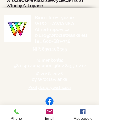
Wrocławskie Krasnale
Wycieczki 2021
Włochy
Zakopane
Biuro Turystyczne
WROCŁAWIANKA
Alina Filipowicz
biuro@wroclawianka.eu
tel.
600-687-336
NIP:
8951406355
numer konta:
98 1140 2004 0000
3602 8457 0212
©
2018-2026
by Wrocławianka
Polityka prywatności
Phone
Email
Facebook