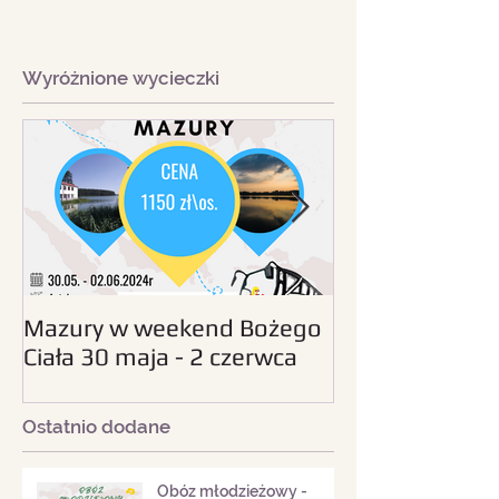
Wyróżnione wycieczki
Mazury w weekend Bożego
Beskid Śląski - wc
Ciała 30 maja - 2 czerwca
sierpnia 2024
2024
Ostatnio dodane
Obóz młodzieżowy -