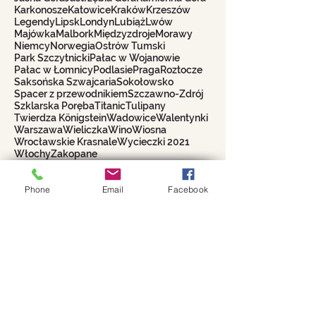
Karkonosze
Katowice
Kraków
Krzeszów
Legendy
Lipsk
Londyn
Lubiąż
Lwów
Majówka
Malbork
Międzyzdroje
Morawy
Niemcy
Norwegia
Ostrów Tumski
Park Szczytnicki
Pałac w Wojanowie
Pałac w Łomnicy
Podlasie
Praga
Roztocze
Saksońska Szwajcaria
Sokołowsko
Spacer z przewodnikiem
Szczawno-Zdrój
Szklarska Poręba
Titanic
Tulipany
Twierdza Königstein
Wadowice
Walentynki
Warszawa
Wieliczka
Wino
Wiosna
Wrocławskie Krasnale
Wycieczki 2021
Włochy
Zakopane
Biuro Turystyczne
Phone
Email
Facebook
WROCŁAWIANKA
Alina Filipowicz
biuro@wroclawianka.eu
tel.
600-687-336
NIP:
8951406355
numer konta:
98 1140 2004 0000
3602 8457 0212
©
2018-2026