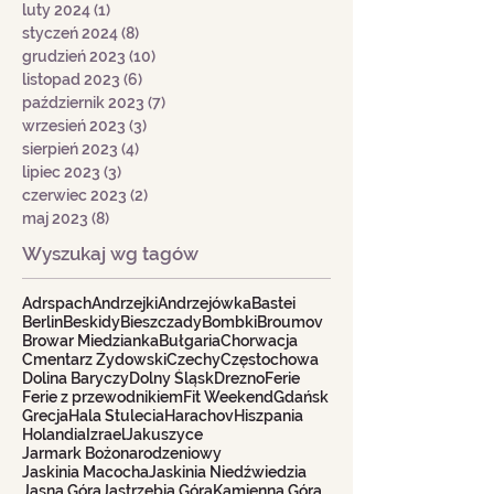
luty 2024
(1)
1 post
styczeń 2024
(8)
8 postów
grudzień 2023
(10)
10 postów
listopad 2023
(6)
6 postów
październik 2023
(7)
7 postów
wrzesień 2023
(3)
3 posty
sierpień 2023
(4)
4 posty
lipiec 2023
(3)
3 posty
czerwiec 2023
(2)
2 posty
maj 2023
(8)
8 postów
Wyszukaj wg tagów
Adrspach
Andrzejki
Andrzejówka
Bastei
Berlin
Beskidy
Bieszczady
Bombki
Broumov
Browar Miedzianka
Bułgaria
Chorwacja
Cmentarz Żydowski
Czechy
Częstochowa
Dolina Baryczy
Dolny Śląsk
Drezno
Ferie
Ferie z przewodnikiem
Fit Weekend
Gdańsk
Grecja
Hala Stulecia
Harachov
Hiszpania
Holandia
Izrael
Jakuszyce
Jarmark Bożonarodzeniowy
Jaskinia Macocha
Jaskinia Niedźwiedzia
Jasna Góra
Jastrzębia Góra
Kamienna Góra