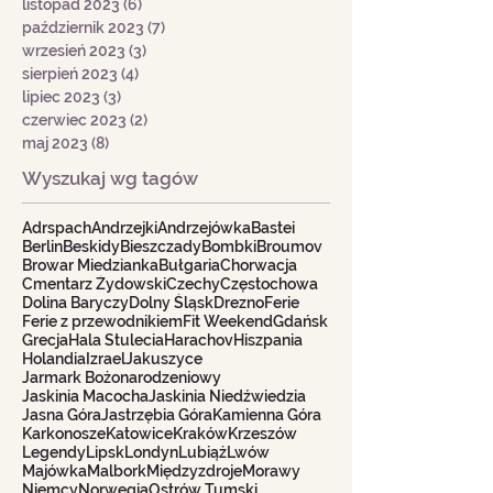
listopad 2023
(6)
6 postów
październik 2023
(7)
7 postów
wrzesień 2023
(3)
3 posty
sierpień 2023
(4)
4 posty
lipiec 2023
(3)
3 posty
czerwiec 2023
(2)
2 posty
maj 2023
(8)
8 postów
Wyszukaj wg tagów
Adrspach
Andrzejki
Andrzejówka
Bastei
Berlin
Beskidy
Bieszczady
Bombki
Broumov
Browar Miedzianka
Bułgaria
Chorwacja
Cmentarz Żydowski
Czechy
Częstochowa
Dolina Baryczy
Dolny Śląsk
Drezno
Ferie
Ferie z przewodnikiem
Fit Weekend
Gdańsk
Grecja
Hala Stulecia
Harachov
Hiszpania
Holandia
Izrael
Jakuszyce
Jarmark Bożonarodzeniowy
Jaskinia Macocha
Jaskinia Niedźwiedzia
Jasna Góra
Jastrzębia Góra
Kamienna Góra
Karkonosze
Katowice
Kraków
Krzeszów
Legendy
Lipsk
Londyn
Lubiąż
Lwów
Majówka
Malbork
Międzyzdroje
Morawy
Niemcy
Norwegia
Ostrów Tumski