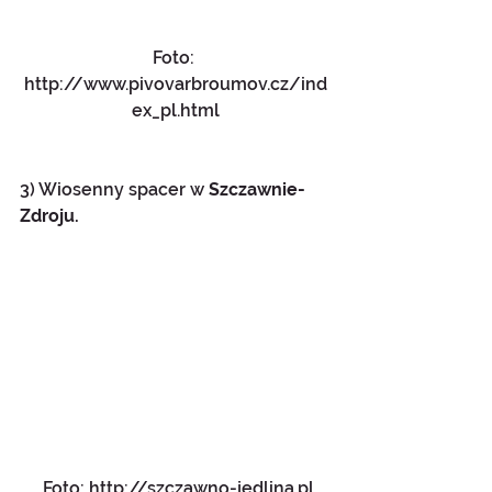
Foto: 
http://www.pivovarbroumov.cz/ind
ex_pl.html
3) Wiosenny spacer w 
Szczawnie-
Zdroju.
 Foto: http://szczawno-jedlina.pl