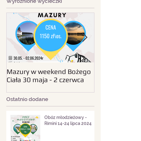
Wyróżnione wycieczki
Mazury w weekend Bożego
Beskid Śląski - wc
Ciała 30 maja - 2 czerwca
sierpnia 2024
2024
Ostatnio dodane
Obóz młodzieżowy -
Rimini 14-24 lipca 2024