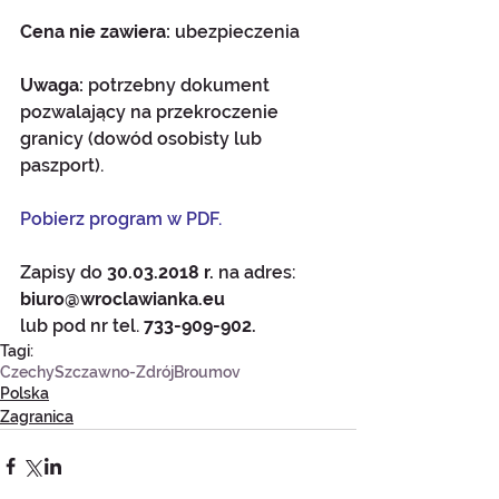
Cena nie zawiera: 
ubezpieczenia
Uwaga: 
potrzebny dokument 
pozwalający na przekroczenie 
granicy (dowód osobisty lub 
paszport).
Pobierz program w PDF.
Zapisy do 
30.03.2018 r.
 na adres: 
biuro@wroclawianka.eu
lub pod nr tel. 
733-909-902.
Tagi:
Czechy
Szczawno-Zdrój
Broumov
Polska
Zagranica